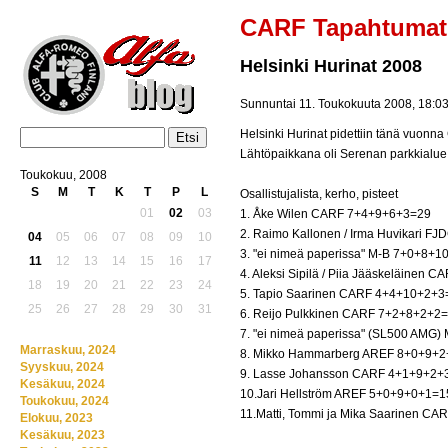
CARF Tapahtumat
Helsinki Hurinat 2008
Sunnuntai 11. Toukokuuta 2008, 18:0
Helsinki Hurinat pidettiin tänä vuon
Lähtöpaikkana oli Serenan parkkialue 
Toukokuu, 2008
S
M
T
K
T
P
L
Osallistujalista, kerho, pisteet
01
02
03
1. Åke Wilen CARF 7+4+9+6+3=29
2. Raimo Kallonen / Irma Huvikari 
04
05
06
07
08
09
10
3. "ei nimeä paperissa" M-B 7+0+8+
11
12
13
14
15
16
17
4. Aleksi Sipilä / Piia Jääskeläinen
18
19
20
21
22
23
24
5. Tapio Saarinen CARF 4+4+10+2+3
25
26
27
28
29
30
31
6. Reijo Pulkkinen CARF 7+2+8+2+2
7. "ei nimeä paperissa" (SL500 AMG
Marraskuu, 2024
8. Mikko Hammarberg AREF 8+0+9+
Syyskuu, 2024
9. Lasse Johansson CARF 4+1+9+2+
Kesäkuu, 2024
10.Jari Hellström AREF 5+0+9+0+1=1
Toukokuu, 2024
11.Matti, Tommi ja Mika Saarinen C
Elokuu, 2023
Kesäkuu, 2023