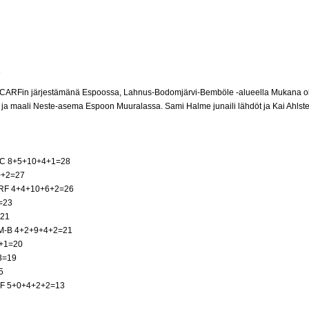
3
na CARFin järjestämänä Espoossa, Lahnus-Bodomjärvi-Bemböle -alueella Mukana oli 
ja maali Neste-asema Espoon Muuralassa. Sami Halme junaili lähdöt ja Kai Ahlsted
FJDC 8+5+10+4+1=28
10+2=27
 CARF 4+4+10+6+2=26
=23
=21
) M-B 4+2+9+4+2=21
2+1=20
3=19
5
ARF 5+0+4+2+2=13