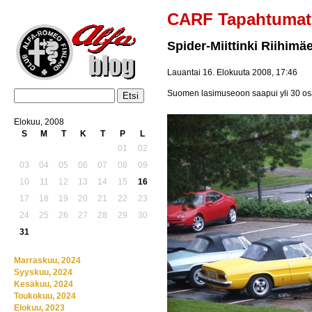
CARF Tapahtumat
Spider-Miittinki Riihimäe
Lauantai 16. Elokuuta 2008, 17:46
Suomen lasimuseoon saapui yli 30 osal
Elokuu, 2008
S
M
T
K
T
P
L
01
02
03
04
05
06
07
08
09
10
11
12
13
14
15
16
17
18
19
20
21
22
23
24
25
26
27
28
29
30
31
Marraskuu, 2024
Syyskuu, 2024
Kesäkuu, 2024
Toukokuu, 2024
Elokuu, 2023