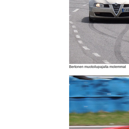
Bertonen muotoilupajalta molemmat