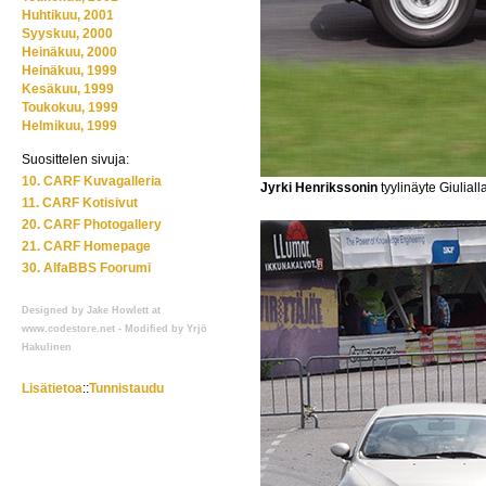
Huhtikuu, 2001
Syyskuu, 2000
Heinäkuu, 2000
Heinäkuu, 1999
Kesäkuu, 1999
Toukokuu, 1999
Helmikuu, 1999
Suosittelen sivuja:
10. CARF Kuvagalleria
Jyrki Henrikssonin
tyylinäyte Giuliall
11. CARF Kotisivut
20. CARF Photogallery
21. CARF Homepage
30. AlfaBBS Foorumi
Designed by Jake Howlett at
www.codestore.net - Modified by Yrjö
Hakulinen
Lisätietoa
::
Tunnistaudu