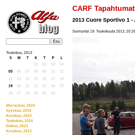
CARF Tapahtumat
2013 Cuore Sportivo 1 
Sunnuntai 19. Toukokuuta 2013, 20:2
Toukokuu, 2013
S
M
T
K
T
P
L
01
02
03
04
05
06
07
08
09
10
11
12
13
14
15
16
17
18
19
20
21
22
23
24
25
26
27
28
29
30
31
Marraskuu, 2024
Syyskuu, 2024
Kesäkuu, 2024
Toukokuu, 2024
Elokuu, 2023
Kesäkuu, 2023