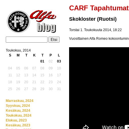
CARF Tapahtumat
Skokloster (Ruotsi)
Torstai 1. Toukokuuta 2014, 18:22
Vuosittainen Alfa Romeo kokoontumine
Toukokuu, 2014
S
M
T
K
T
P
L
01
02
03
04
05
06
07
08
09
10
11
12
13
14
15
16
17
18
19
20
21
22
23
24
25
26
27
28
29
30
31
Marraskuu, 2024
Syyskuu, 2024
Kesäkuu, 2024
Toukokuu, 2024
Elokuu, 2023
Kesäkuu, 2023