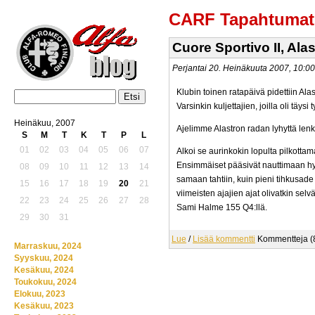
CARF Tapahtumat
Cuore Sportivo II, Ala
Perjantai 20. Heinäkuuta 2007, 10:
Klubin toinen ratapäivä pidettiin Ala
Varsinkin kuljettajien, joilla oli täy
Heinäkuu, 2007
Ajelimme Alastron radan lyhyttä lenkki
S
M
T
K
T
P
L
01
02
03
04
05
06
07
Alkoi se aurinkokin lopulta pilkottama
Ensimmäiset pääsivät nauttimaan hyvä
08
09
10
11
12
13
14
samaan tahtiin, kuin pieni tihkusade 
15
16
17
18
19
20
21
viimeisten ajajien ajat olivatkin sel
22
23
24
25
26
27
28
Sami Halme 155 Q4:llä.
29
30
31
Lue
/
Lisää kommentti
Kommentteja (
Marraskuu, 2024
Syyskuu, 2024
Kesäkuu, 2024
Toukokuu, 2024
Elokuu, 2023
Kesäkuu, 2023