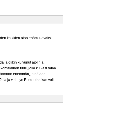
 tehden kaikkien olon epämukavaksi.
alla olikin kuivunut ajolinja.
ohtalainen tuuli, joka kuivasi rataa
oi satamaan enemmän, ja näiden
:lla ja viritetyn Romeo luokan voitti