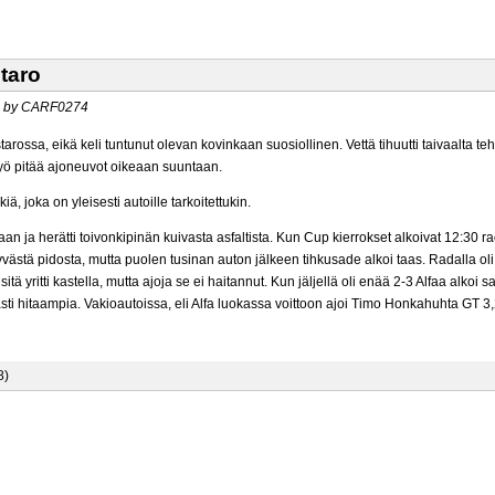
staro
00 by CARF0274
starossa, eikä keli tuntunut olevan kovinkaan suosiollinen. Vettä tihuutti taivaalta
si työ pitää ajoneuvot oikeaan suuntaan.
ä, joka on yleisesti autoille tarkoitettukin.
an ja herätti toivonkipinän kuivasta asfaltista. Kun Cup kierrokset alkoivat 12:30 rad
stä pidosta, mutta puolen tusinan auton jälkeen tihkusade alkoi taas. Radalla oli k
sitä yritti kastella, mutta ajoja se ei haitannut. Kun jäljellä oli enää 2-3 Alfaa alk
västi hitaampia. Vakioautoissa, eli Alfa luokassa voittoon ajoi Timo Honkahuhta GT 3,2
8)