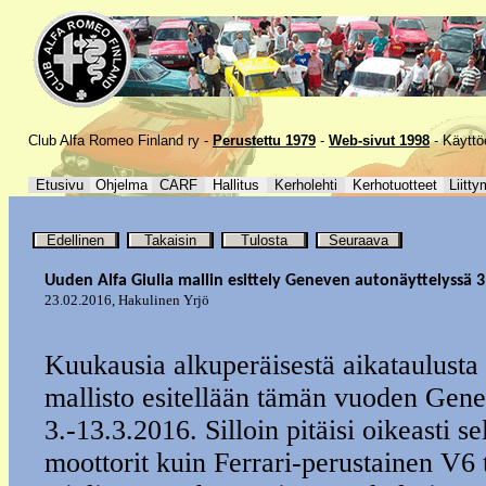
Club Alfa Romeo Finland ry -
Perustettu 1979
-
Web-sivut 1998
-
Käyttö
Etusivu
Ohjelma
CARF
Hallitus
Kerholehti
Kerhotuotteet
Liitty
Edellinen
Takaisin
Tulosta
Seuraava
Uuden Alfa Giulia mallin esittely Geneven autonäyttelyssä 3
23.02.2016
,
Hakulinen Yrjö
Kuukausia alkuperäisestä aikataulusta
mallisto esitellään tämän vuoden Gene
3.-13.3.2016. Silloin pitäisi oikeasti s
moottorit kuin Ferrari-perustainen V6 