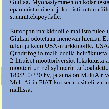
Giuliaa. Myöhästyminen on kolaritest
epäonnistuminen, joka pisti auton näilt
suunnittelupöydälle.
Euroopan markkinoille mallisto tulee 
Giulian odotetaan menevän hieman Eu
tulon jälkeen USA-markkinoille. US
Quadrifoglio-malli edellä heinäkuusta 
2-litraiset moottoriversiot lokakuusta
moottori on nelisylinterin turboahdett
180/250/330 hv, ja siinä on MultiAir ve
MultiAirin FIAT-konserni esitteli vuo
mallissa.