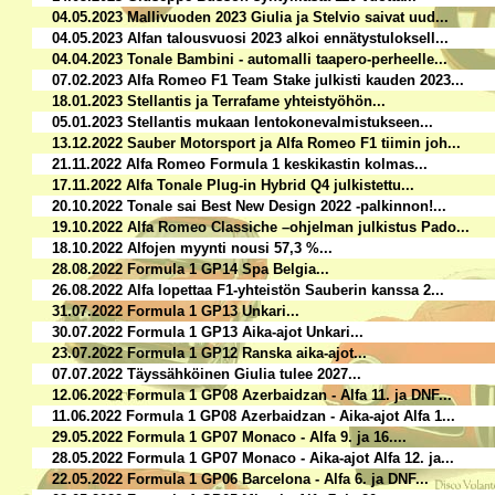
04.05.2023 Mallivuoden 2023 Giulia ja Stelvio saivat uud...
04.05.2023 Alfan talousvuosi 2023 alkoi ennätystuloksell...
04.04.2023 Tonale Bambini - automalli taapero-perheelle...
07.02.2023 Alfa Romeo F1 Team Stake julkisti kauden 2023...
18.01.2023 Stellantis ja Terrafame yhteistyöhön...
05.01.2023 Stellantis mukaan lentokonevalmistukseen...
13.12.2022 Sauber Motorsport ja Alfa Romeo F1 tiimin joh...
21.11.2022 Alfa Romeo Formula 1 keskikastin kolmas...
17.11.2022 Alfa Tonale Plug-in Hybrid Q4 julkistettu...
20.10.2022 Tonale sai Best New Design 2022 -palkinnon!...
19.10.2022 Alfa Romeo Classiche –ohjelman julkistus Pado...
18.10.2022 Alfojen myynti nousi 57,3 %...
28.08.2022 Formula 1 GP14 Spa Belgia...
26.08.2022 Alfa lopettaa F1-yhteistön Sauberin kanssa 2...
31.07.2022 Formula 1 GP13 Unkari...
30.07.2022 Formula 1 GP13 Aika-ajot Unkari...
23.07.2022 Formula 1 GP12 Ranska aika-ajot...
07.07.2022 Täyssähköinen Giulia tulee 2027...
12.06.2022 Formula 1 GP08 Azerbaidzan - Alfa 11. ja DNF...
11.06.2022 Formula 1 GP08 Azerbaidzan - Aika-ajot Alfa 1...
29.05.2022 Formula 1 GP07 Monaco - Alfa 9. ja 16....
28.05.2022 Formula 1 GP07 Monaco - Aika-ajot Alfa 12. ja...
22.05.2022 Formula 1 GP06 Barcelona - Alfa 6. ja DNF...