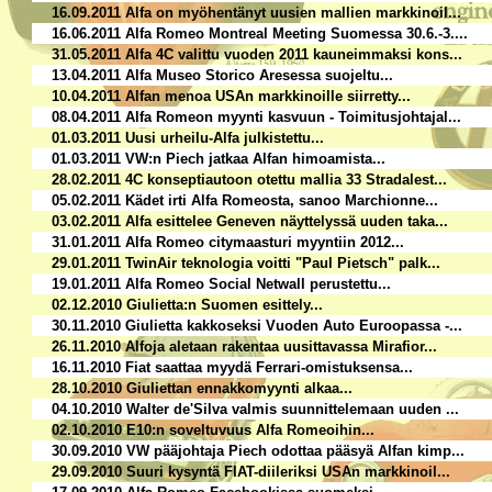
16.09.2011 Alfa on myöhentänyt uusien mallien markkinoil...
16.06.2011 Alfa Romeo Montreal Meeting Suomessa 30.6.-3....
31.05.2011 Alfa 4C valittu vuoden 2011 kauneimmaksi kons...
13.04.2011 Alfa Museo Storico Aresessa suojeltu...
10.04.2011 Alfan menoa USAn markkinoille siirretty...
08.04.2011 Alfa Romeon myynti kasvuun - Toimitusjohtajal...
01.03.2011 Uusi urheilu-Alfa julkistettu...
01.03.2011 VW:n Piech jatkaa Alfan himoamista...
28.02.2011 4C konseptiautoon otettu mallia 33 Stradalest...
05.02.2011 Kädet irti Alfa Romeosta, sanoo Marchionne...
03.02.2011 Alfa esittelee Geneven näyttelyssä uuden taka...
31.01.2011 Alfa Romeo citymaasturi myyntiin 2012...
29.01.2011 TwinAir teknologia voitti "Paul Pietsch" palk...
19.01.2011 Alfa Romeo Social Netwall perustettu...
02.12.2010 Giulietta:n Suomen esittely...
30.11.2010 Giulietta kakkoseksi Vuoden Auto Euroopassa -...
26.11.2010 Alfoja aletaan rakentaa uusittavassa Mirafior...
16.11.2010 Fiat saattaa myydä Ferrari-omistuksensa...
28.10.2010 Giuliettan ennakkomyynti alkaa...
04.10.2010 Walter de'Silva valmis suunnittelemaan uuden ...
02.10.2010 E10:n soveltuvuus Alfa Romeoihin...
30.09.2010 VW pääjohtaja Piech odottaa pääsyä Alfan kimp...
29.09.2010 Suuri kysyntä FIAT-diileriksi USAn markkinoil...