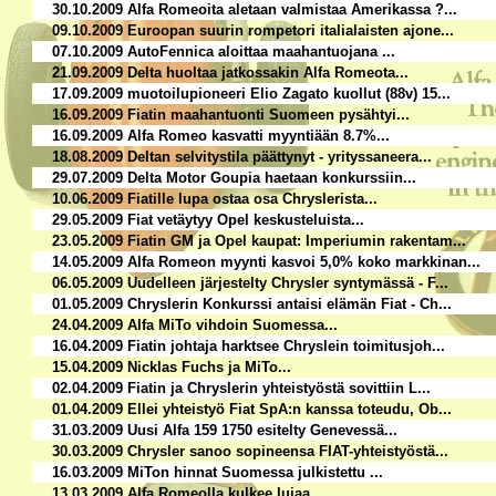
30.10.2009 Alfa Romeoita aletaan valmistaa Amerikassa ?...
09.10.2009 Euroopan suurin rompetori italialaisten ajone...
07.10.2009 AutoFennica aloittaa maahantuojana ...
21.09.2009 Delta huoltaa jatkossakin Alfa Romeota...
17.09.2009 muotoilupioneeri Elio Zagato kuollut (88v) 15...
16.09.2009 Fiatin maahantuonti Suomeen pysähtyi...
16.09.2009 Alfa Romeo kasvatti myyntiään 8.7%...
18.08.2009 Deltan selvitystila päättynyt - yrityssaneera...
29.07.2009 Delta Motor Goupia haetaan konkurssiin...
10.06.2009 Fiatille lupa ostaa osa Chryslerista...
29.05.2009 Fiat vetäytyy Opel keskusteluista...
23.05.2009 Fiatin GM ja Opel kaupat: Imperiumin rakentam...
14.05.2009 Alfa Romeon myynti kasvoi 5,0% koko markkinan...
06.05.2009 Uudelleen järjestelty Chrysler syntymässä - F...
01.05.2009 Chryslerin Konkurssi antaisi elämän Fiat - Ch...
24.04.2009 Alfa MiTo vihdoin Suomessa...
16.04.2009 Fiatin johtaja harktsee Chryslein toimitusjoh...
15.04.2009 Nicklas Fuchs ja MiTo...
02.04.2009 Fiatin ja Chryslerin yhteistyöstä sovittiin L...
01.04.2009 Ellei yhteistyö Fiat SpA:n kanssa toteudu, Ob...
31.03.2009 Uusi Alfa 159 1750 esitelty Genevessä...
30.03.2009 Chrysler sanoo sopineensa FIAT-yhteistyöstä...
16.03.2009 MiTon hinnat Suomessa julkistettu ...
13.03.2009 Alfa Romeolla kulkee lujaa...