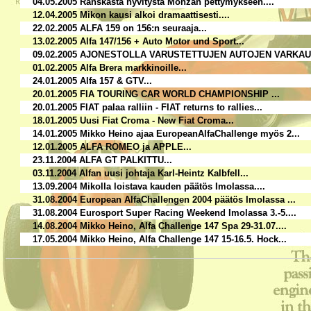
04.05.2005 Ranskasta hyvitystä Monzan pettymykseen....
12.04.2005 Mikon kausi alkoi dramaattisesti....
22.02.2005 ALFA 159 on 156:n seuraaja...
13.02.2005 Alfa 147/156 + Auto Motor und Sport...
09.02.2005 AJONESTOLLA VARUSTETTUJEN AUTOJEN VARKAUK
01.02.2005 Alfa Brera markkinoille...
24.01.2005 Alfa 157 & GTV...
20.01.2005 FIA TOURING CAR WORLD CHAMPIONSHIP ...
20.01.2005 FIAT palaa ralliin - FIAT returns to rallies...
18.01.2005 Uusi Fiat Croma - New Fiat Croma...
14.01.2005 Mikko Heino ajaa EuropeanAlfaChallenge myös 2...
12.01.2005 ALFA ROMEO ja APPLE...
23.11.2004 ALFA GT PALKITTU...
03.11.2004 Alfan uusi johtaja Karl-Heintz Kalbfell...
13.09.2004 Mikolla loistava kauden päätös Imolassa....
31.08.2004 European AlfaChallengen 2004 päätös Imolassa ...
31.08.2004 Eurosport Super Racing Weekend Imolassa 3.-5....
14.08.2004 Mikko Heino, Alfa Challenge 147 Spa 29-31.07....
17.05.2004 Mikko Heino, Alfa Challenge 147 15-16.5. Hock...