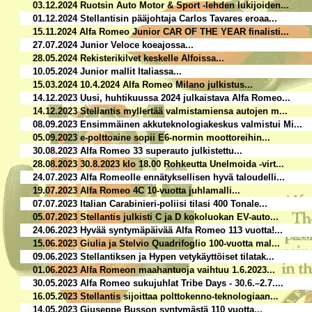
03.12.2024 Ruotsin Auto Motor & Sport -lehden lukijoiden...
01.12.2024 Stellantisin pääjohtaja Carlos Tavares eroaa...
15.11.2024 Alfa Romeo Junior CAR OF THE YEAR finalisti...
27.07.2024 Junior Veloce koeajossa...
28.05.2024 Rekisterikilvet keskelle Alfoissa...
10.05.2024 Junior mallit Italiassa...
15.03.2024 10.4.2024 Alfa Romeo Milano julkistus...
14.12.2023 Uusi, huhtikuussa 2024 julkaistava Alfa Romeo...
14.12.2023 Stellantis myllertää valmistamiensa autojen m...
08.09.2023 Ensimmäinen akkuteknologiakeskus valmistui Mi...
05.09.2023 e-polttoaine sopii E6-normin moottoreihin...
30.08.2023 Alfa Romeo 33 superauto julkistettu...
28.08.2023 30.8.2023 klo 18.00 Rohkeutta Unelmoida -virt...
24.07.2023 Alfa Romeolle ennätyksellisen hyvä taloudelli...
19.07.2023 Alfa Romeo 4C 10-vuotta juhlamalli...
07.07.2023 Italian Carabinieri-poliisi tilasi 400 Tonale...
05.07.2023 Stellantis julkisti C ja D kokoluokan EV-auto...
24.06.2023 Hyvää syntymäpäivää Alfa Romeo 113 vuotta!...
15.06.2023 Giulia ja Stelvio Quadrifoglio 100-vuotta mal...
09.06.2023 Stellantiksen ja Hypen vetykäyttöiset tilatak...
01.06.2023 Alfa Romeon maahantuoja vaihtuu 1.6.2023...
30.05.2023 Alfa Romeo sukujuhlat Tribe Days - 30.6.–2.7....
16.05.2023 Stellantis sijoittaa polttokenno-teknologiaan...
14.05.2023 Giuseppe Busson syntymästä 110 vuotta...