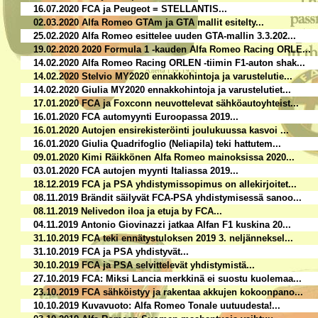
16.07.2020 FCA ja Peugeot = STELLANTIS...
02.03.2020 Alfa Romeo GTAm ja GTA mallit esitelty...
25.02.2020 Alfa Romeo esittelee uuden GTA-mallin 3.3.202...
19.02.2020 2020 Formula 1 -kauden Alfa Romeo Racing ORLE...
14.02.2020 Alfa Romeo Racing ORLEN -tiimin F1-auton shak...
14.02.2020 Stelvio MY2020 ennakkohintoja ja varustelutie...
14.02.2020 Giulia MY2020 ennakkohintoja ja varustelutiet...
17.01.2020 FCA ja Foxconn neuvottelevat sähköautoyhteist...
16.01.2020 FCA automyynti Euroopassa 2019...
16.01.2020 Autojen ensirekisteröinti joulukuussa kasvoi ...
16.01.2020 Giulia Quadrifoglio (Neliapila) teki hattutem...
09.01.2020 Kimi Räikkönen Alfa Romeo mainoksissa 2020...
03.01.2020 FCA autojen myynti Italiassa 2019...
18.12.2019 FCA ja PSA yhdistymissopimus on allekirjoitet...
08.11.2019 Brändit säilyvät FCA-PSA yhdistymisessä sanoo...
08.11.2019 Nelivedon iloa ja etuja by FCA...
04.11.2019 Antonio Giovinazzi jatkaa Alfan F1 kuskina 20...
31.10.2019 FCA teki ennätystuloksen 2019 3. neljänneksel...
31.10.2019 FCA ja PSA yhdistyvät...
30.10.2019 FCA ja PSA selvittelevät yhdistymistä...
27.10.2019 FCA: Miksi Lancia merkkinä ei suostu kuolemaa...
23.10.2019 FCA sähköistyy ja rakentaa akkujen kokoonpano...
10.10.2019 Kuvavuoto: Alfa Romeo Tonale uutuudesta!...