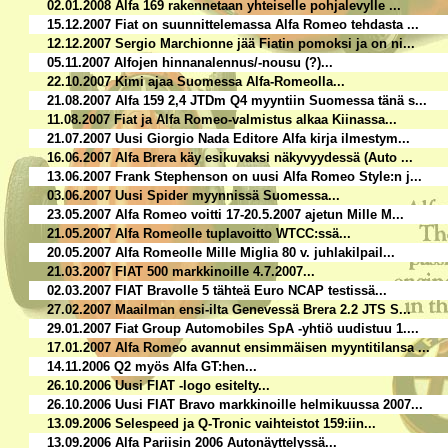
02.01.2008 Alfa 169 rakennetaan yhteiselle pohjalevylle ...
15.12.2007 Fiat on suunnittelemassa Alfa Romeo tehdasta ...
12.12.2007 Sergio Marchionne jää Fiatin pomoksi ja on ni...
05.11.2007 Alfojen hinnanalennus/-nousu (?)...
22.10.2007 Kimi ajaa Suomessa Alfa-Romeolla...
21.08.2007 Alfa 159 2,4 JTDm Q4 myyntiin Suomessa tänä s...
11.08.2007 Fiat ja Alfa Romeo-valmistus alkaa Kiinassa...
21.07.2007 Uusi Giorgio Nada Editore Alfa kirja ilmestym...
16.06.2007 Alfa Brera käy esikuvaksi näkyvyydessä (Auto ...
13.06.2007 Frank Stephenson on uusi Alfa Romeo Style:n j...
03.06.2007 Uusi Spider myynnissä Suomessa...
23.05.2007 Alfa Romeo voitti 17-20.5.2007 ajetun Mille M...
21.05.2007 Alfa Romeolle tuplavoitto WTCC:ssä...
20.05.2007 Alfa Romeolle Mille Miglia 80 v. juhlakilpail...
21.03.2007 FIAT 500 markkinoille 4.7.2007...
02.03.2007 FIAT Bravolle 5 tähteä Euro NCAP testissä...
27.02.2007 Maailman ensi-ilta Genevessä Brera 2.2 JTS S...
29.01.2007 Fiat Group Automobiles SpA -yhtiö uudistuu 1....
17.01.2007 Alfa Romeo avannut ensimmäisen myyntitilansa ...
14.11.2006 Q2 myös Alfa GT:hen...
26.10.2006 Uusi FIAT -logo esitelty...
26.10.2006 Uusi FIAT Bravo markkinoille helmikuussa 2007...
13.09.2006 Selespeed ja Q-Tronic vaihteistot 159:iin...
13.09.2006 Alfa Pariisin 2006 Autonäyttelyssä...