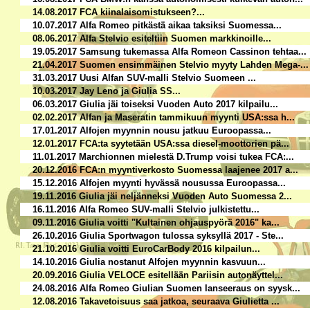
14.08.2017 FCA kiinalaisomistukseen?...
10.07.2017 Alfa Romeo pitkästä aikaa taksiksi Suomessa...
08.06.2017 Alfa Stelvio esiteltiin Suomen markkinoille...
19.05.2017 Samsung tukemassa Alfa Romeon Cassinon tehtaa...
21.04.2017 Suomen ensimmäinen Stelvio myyty Lahden Mega-...
31.03.2017 Uusi Alfan SUV-malli Stelvio Suomeen ...
10.03.2017 Jay Leno ja Giulia SS...
06.03.2017 Giulia jäi toiseksi Vuoden Auto 2017 kilpailu...
02.02.2017 Alfan ja Maseratin tammikuun myynti USA:ssa h...
17.01.2017 Alfojen myynnin nousu jatkuu Euroopassa...
12.01.2017 FCA:ta syytetään USA:ssa diesel-moottorien pä...
11.01.2017 Marchionnen mielestä D.Trump voisi tukea FCA:...
20.12.2016 FCA:n myyntiverkosto Suomessa laajenee 2017 a...
15.12.2016 Alfojen myynti hyvässä nousussa Euroopassa...
19.11.2016 Giulia jäi neljänneksi Vuoden Auto Suomessa 2...
16.11.2016 Alfa Romeo SUV-malli Stelvio julkistettu...
09.11.2016 Giulia voitti "Kultainen ohjauspyörä 2016" ka...
26.10.2016 Giulia Sportwagon tulossa syksyllä 2017 - Ste...
21.10.2016 Giulia voitti EuroCarBody 2016 kilpailun...
14.10.2016 Giulia nostanut Alfojen myynnin kasvuun...
20.09.2016 Giulia VELOCE esitellään Pariisin autonäyttel...
24.08.2016 Alfa Romeo Giulian Suomen lanseeraus on syysk...
12.08.2016 Takavetoisuus saa jatkoa, seuraava Giulietta ...