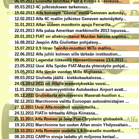
06.05.2013 Giulietta tähdittää Fast & Furios 6 - elokuva...
05.03.2013 4C julkistukseen tarkennus...
15.02.2013 Alfa konsepti "Gloria" esillä Geneven autonäy...
12.02.2013 Alfa 4C mallin julkistus Geneven autonäyttely...
31.01.2013 Alfan uuteen moottorin apuja Ferrarilta...
22.01.2013 Alfa palaa Amerikan markkinoille 2013 lopussa...
20.01.2013 FIAT on allekirjoittanut Mazdan kanssa sopimu...
16.08.2012 Jeepiin Alfa Giuliettan pohjalevy...
15.07.2012 0,9 litran TwinAir-moottori MiTo malliin...
22.06.2012 Alfa juhlii kolmen sille tärkeän instituution...
09.06.2012 Legendat liikkeellä Hämeenlinnassa 13.6.2012...
23.05.2012 Uusi Alfa Spider FIAT-Mazda yhteistyön pohjal...
15.05.2012 Alfa tämän vuoden Mille Migliassa...
09.03.2012 Giulietta jäällä - kiekkokaukalossa...
24.01.2012 2011 oli Alfalle menestyksekäs vuosi...
11.01.2012 Uusi automyyntiliike Autokeskus Airport avatt...
05.12.2011 Giuliettasta erikoisversio Maserati-huollon s...
02.12.2011 Marchionne valittu Euroopan autovalmistajien ...
27.11.2011 Uusi Alfa-moottori suunnitteilla...
24.11.2011 FIATin tehtaalta Alfoja Kiinassa...
21.11.2011 Alfa Romeo ja Jeep Fiat-Chryslerin globaaleik...
19.10.2011 Marchionne tuo uuden Alfan ensin Yhdysvaltain...
10.10.2011 Alfa Romeon uudelle 1,8-litraiselle moottoril...
08.10.2011 CARFin sivuja ladattu yli miljoona kertaa!...