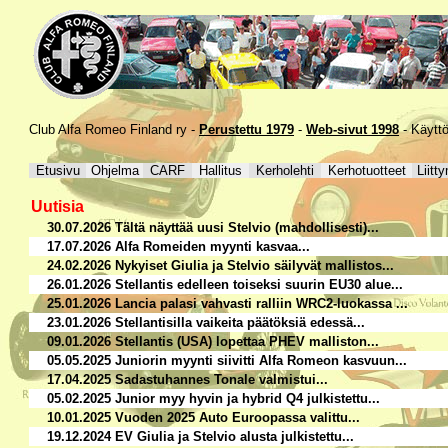
Club Alfa Romeo Finland ry -
Perustettu 1979
-
Web-sivut 1998
-
Käytt
Etusivu
Ohjelma
CARF
Hallitus
Kerholehti
Kerhotuotteet
Liitt
Uutisia
30.07.2026 Tältä näyttää uusi Stelvio (mahdollisesti)...
17.07.2026 Alfa Romeiden myynti kasvaa...
24.02.2026 Nykyiset Giulia ja Stelvio säilyvät mallistos...
26.01.2026 Stellantis edelleen toiseksi suurin EU30 alue...
25.01.2026 Lancia palasi vahvasti ralliin WRC2-luokassa ...
23.01.2026 Stellantisilla vaikeita päätöksiä edessä...
09.01.2026 Stellantis (USA) lopettaa PHEV malliston...
05.05.2025 Juniorin myynti siivitti Alfa Romeon kasvuun...
17.04.2025 Sadastuhannes Tonale valmistui...
05.02.2025 Junior myy hyvin ja hybrid Q4 julkistettu...
10.01.2025 Vuoden 2025 Auto Euroopassa valittu...
19.12.2024 EV Giulia ja Stelvio alusta julkistettu...