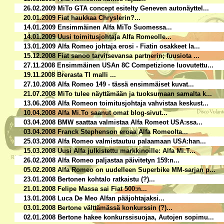
26.02.2009 MiTo GTA concept esitelty Geneven autonäyttel...
20.01.2009 Fiat haukkaa Chryslerin?...
14.01.2009 Ensimmäinen Alfa MiTo Suomessa...
14.01.2009 Uusi toimitusjohtaja Alfa Romeolle...
13.01.2009 Alfa Romeo johtaja erosi - Fiatin osakkeet la...
15.12.2008 Fiat sanoo tarvitsevansa partnerin; fuusiota ...
27.11.2008 Ensimmäinen USAn 8C Competizione luovutettu...
19.11.2008 Brerasta TI malli ...
27.10.2008 Alfa Romeo 149 - tässä ensimmäiset kuvat...
21.07.2008 MiTo tulee näyttämään ja tuoksumaan samalta k...
13.06.2008 Alfa Romeon toimitusjohtaja vahvistaa keskust...
10.04.2008 Alfa Mi.To saanut omat blog-sivut...
03.04.2008 BMW saattaa valmistaa Alfa Romeot USA:ssa...
03.04.2008 Franck Stephenson eroaa Alfa Romeolta...
25.03.2008 Alfa Romeo valmistautuu palaamaan USA:han...
15.03.2008 Uusi Alfa julkistettu markkinoille: Alfa Mi.T...
26.02.2008 Alfa Romeo paljastaa päivitetyn 159:n...
05.02.2008 Alfa Romeo on uudelleen Superbike MM-sarjan p...
23.01.2008 Bertonen kohtalo ratkaistu (?)...
21.01.2008 Felipe Massa sai Fiat 500:n...
13.01.2008 Luca De Meo Alfan pääjohtajaksi...
03.01.2008 Bertone välttämässä konkurssin (?)...
02.01.2008 Bertone hakee konkurssisuojaa, Autojen sopimu...