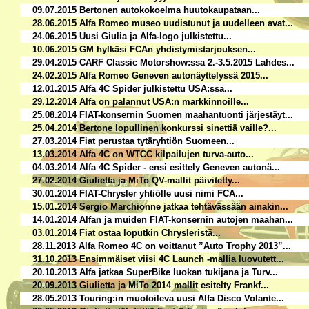
09.07.2015 Bertonen autokokoelma huutokaupataan...
28.06.2015 Alfa Romeo museo uudistunut ja uudelleen avat...
24.06.2015 Uusi Giulia ja Alfa-logo julkistettu...
10.06.2015 GM hylkäsi FCAn yhdistymistarjouksen...
29.04.2015 CARF Classic Motorshow:ssa 2.-3.5.2015 Lahdes...
24.02.2015 Alfa Romeo Geneven autonäyttelyssä 2015...
12.01.2015 Alfa 4C Spider julkistettu USA:ssa...
29.12.2014 Alfa on palannut USA:n markkinnoille...
25.08.2014 FIAT-konsernin Suomen maahantuonti järjestäyt...
25.04.2014 Bertone lopullinen konkurssi sinettiä vaille?...
27.03.2014 Fiat perustaa tytäryhtiön Suomeen...
13.03.2014 Alfa 4C on WTCC kilpailujen turva-auto...
04.03.2014 Alfa 4C Spider - ensi esittely Geneven autonä...
27.02.2014 Giulietta ja MiTo QV-mallit päivitetty...
30.01.2014 FIAT-Chrysler yhtiölle uusi nimi FCA...
15.01.2014 Sergio Marchionne jatkaa tehtävässään ainakin...
14.01.2014 Alfan ja muiden FIAT-konsernin autojen maahan...
03.01.2014 Fiat ostaa loputkin Chrysleristä...
28.11.2013 Alfa Romeo 4C on voittanut ”Auto Trophy 2013”...
31.10.2013 Ensimmäiset viisi 4C Launch -mallia luovutett...
20.10.2013 Alfa jatkaa SuperBike luokan tukijana ja Turv...
20.09.2013 Giulietta ja MiTo 2014 mallit esitelty Frankf...
28.05.2013 Touring:in muotoileva uusi Alfa Disco Volante...