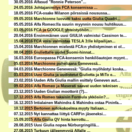
30.05.2016 Alfasud "Ronnie Peterson"...
24.05.2016 Johtajanimitys FCA konsernissa ...
18.05.2016 FCA-osake Milanon pörssissä nousussa...
09.05.2016 Marchionne luovutti kaksi uutta Giulia Quadri...
05.05.2016 Alfa Romeo:lla suurin myynnin nousu huhtikuus...
03.05.2016 FCA ja GOOGLE yhteistyöhön...
20.04.2016 Ensimmäinen uusi GIULIA valmistui Cassinon te...
15.04.2016 FCA voisi valmistaa TESLA 3:lle kilpailijan...
15.04.2016 Marchionnen mielestä FCA:n yhdistyminen ei ol...
08.04.2016 Giuliettalle uudet Suomi-hinnat...
16.03.2016 Euroopassa FCA-konsernin henkilöautojen myynt...
05.03.2016 Marchionne puheliaana Genevessä...
04.03.2016 Marchionne Genevessä: "Giulia myöhästyi koska...
03.03.2016 Uusi Giulia ja uudistetut Giulietta ja MiTo e...
23.02.2016 Uuden Alfa Giulia mallin esittely Geneven aut...
09.02.2016 Alfa Romeo ja Maserati saavat uuden teknisen ...
23.12.2015 Uuden Giulian moottorit (?)...
17.12.2015 Alfa Romeo takaisin Formula ykkösiin?...
16.12.2015 Intialainen Mahindra & Mahindra ostaa Pininfa...
10.12.2015 Bertonen autokokoelma myyty Italiaan...
07.12.2015 Nyt kannattaa liittyä CARFin jäseneksi...
15.09.2015 Alfa Giulia QV hinta kerrottu...
28.08.2015 Uusi Giulia nopea Nürburgringillä...
27.08.2015 Turkuun jälleenmyyjä Alfalle ...