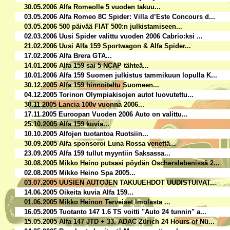
30.05.2006 Alfa Romeolle 5 vuoden takuu...
03.05.2006 Alfa Romeo 8C Spider: Villa d’Este Concours d...
03.05.2006 500 päivää FIAT 500:n julkistamiseen...
02.03.2006 Uusi Spider valittu vuoden 2006 Cabrio:ksi ...
21.02.2006 Uusi Alfa 159 Sportwagon & Alfa Spider...
17.02.2006 Alfa Brera GTA...
14.01.2006 Alfa 159 sai 5 NCAP tähteä...
10.01.2006 Alfa 159 Suomen julkistus tammikuun lopulla K...
30.12.2005 Alfa 159 hinnoiteltu Suomeen...
04.12.2005 Torinon Olympiakisojen autot luovutettu...
30.11.2005 Lancia 100v vuonna 2006...
17.11.2005 Euroopan Vuoden 2006 Auto on valittu...
25.10.2005 Alfa 159 kuvia...
10.10.2005 Alfojen tuotantoa Ruotsiin...
30.09.2005 Alfa sponsoroi Luna Rossa venettä...
23.09.2005 Alfa 159 tullut myyntiin Saksassa...
30.08.2005 Mikko Heino putsasi pöydän Oscherslebenissä 2...
02.08.2005 Mikko Heino Spa 2005...
03.07.2005 UUSIEN AUTOJEN TAKUUEHDOT UUDISTUIVAT...
14.06.2005 Oikeita kuvia Alfa 159...
01.06.2005 Mikko Heinon Terveiset Imolasta ...
16.05.2005 Tuotanto 147 1.6 TS voitti "Auto 24 tunnin" a...
15.05.2005 Alfa 147 JTD + 33. ADAC Zürich 24 Hours of Nü...