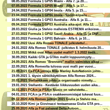
08.05.2022 Formula 1 GP05 Miami - Alfa 7. ja 20....
07.05.2022 Formula 1 GP05 Miami - Alfa 5. ja 17....
24.04.2022 Formula 1 GP04 Imola - Alfa 5. ja 15....
23.04.2022 Formula 1 GP04 Imola - Sprint-kilpailu ...
10.04.2022 Formula 1 GP03 Australia - Alfa 8. ja 11....
09.04.2022 Formula 1 GP03 Australia aika-ajot: Alfa 12. ...
28.03.2022 Giulia ja Stelvio malleista ESTREMA erikoisve...
27.03.2022 Formula 1 GP02 Saudi-Arabia - Alfa 11. ja DNF...
20.03.2022 Formula 1 GP01 Bahrain - Alfa 6. ja 10....
08.02.2022 Uusi Alfa Romeo TONALE julkistettu!...
24.01.2022 Alfa Romeo TONALE -julkistus 8. helmikuuta 20...
13.01.2022 Mitkä ovat Alfan uudet mallit? 1.3.2022 tiedä...
30.09.2021 Kaikki GTA ja GTAm mallit loppuunmyyty....
24.09.2021 Alfa Romeo "Brennero" mallin valmistus alkaa ...
22.09.2021 Alfa Romeolta tulossa uusi malli per vuosi...
21.09.2021 Ex-FCA johtaja Mike Manley AutoNationin johto...
19.09.2021 1. täysin sähkökäyttöinen Alfa Romeo 2024...
20.01.2021 Stellantiksen johto ja organisaatio nimetty....
19.01.2021 Stellantis - Kestävän liikkuvuuden uuden aika...
16.01.2021 FCA:n ja PSA:n fuusio on vahvistettu...
04.01.2021 FCA:n ja PSA:n osakkeenomistajat tukevat fuus...
09.12.2020 Alfa Romeo julkisti 2021 Giulia ja Stelvio ma...
20.10.2020 Kimi ja Giovinazzi testaamassa Giulia GTA pro...
25.09.2020 Alfa ja Fiat palaavat Delta-Autoon...