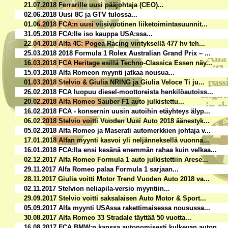
21.07.2018 Ferrarille uusi pääjohtaja (CEO)...
02.06.2018 Uusi 8C ja GTV tulossa...
01.06.2018 FCA:n uusi viisivuotinen liiketoimintasuunnit...
31.05.2018 FCA:lle iso kauppa USA:ssa...
22.04.2018 Alfa 4C: Pogea Racing virityksellä 477 hv teh...
25.03.2018 2018 Formula 1 Rolex Australian Grand Prix – ...
16.03.2018 FCA Heritage esillä Techno-Classica Essen näy...
15.03.2018 Alfa Romeon myynti jatkaa nousua...
01.03.2018 Stelvio & Giulia NRING ja Giulia Veloce Ti ju...
26.02.2018 FCA luopuu diesel-moottoreista henkilöautoiss...
20.02.2018 Alfa Romeo Sauber F1 auto julkistettu...
16.02.2018 FCA - konsernin uusin autoihin etäyhteys älyp...
06.02.2018 Stelvio voitti Vuoden Uusi Auto 2018 äänestyk...
05.02.2018 Alfa Romeo ja Maserati automerkkien johtaja v...
17.01.2018 Alfan myynti kasvoi yli neljänneksellä vuonna...
16.01.2018 FCA:lla ensi kesänä enemmän rahaa kuin velkaa...
02.12.2017 Alfa Romeo Formula 1 auto julkistettiin Arese...
29.11.2017 Alfa Romeo palaa Formula 1 sarjaan...
28.11.2017 Giulia voitti Motor Trend Vuoden Auto 2018 va...
02.11.2017 Stelvion neliapila-versio myyntiin...
29.09.2017 Stelvio voitti saksalaisen Auto Motor & Sport...
05.09.2017 Alfa myynti USAssa rakettimaisessa nousussa...
30.08.2017 Alfa Romeo 33 Stradale täyttää 50 vuotta...
16.08.2017 FCA BMW:n kanssa autonomisesti kulkevan auton...