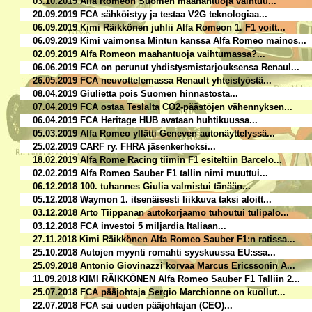
03.10.2019 Alfa Romeon Suomen maahantuoja vaihtuu...
20.09.2019 FCA sähköistyy ja testaa V2G teknologiaa...
06.09.2019 Kimi Räikkönen juhlii Alfa Romeon 1. F1 voitt...
06.09.2019 Kimi vaimonsa Mintun kanssa Alfa Romeo mainos...
02.09.2019 Alfa Romeon maahantuoja vaihtumassa?...
06.06.2019 FCA on perunut yhdistysmistarjouksensa Renaul...
26.05.2019 FCA neuvottelemassa Renault yhteistyöstä...
08.04.2019 Giulietta pois Suomen hinnastosta...
07.04.2019 FCA ostaa Teslalta CO2-päästöjen vähennyksen...
06.04.2019 FCA Heritage HUB avataan huhtikuussa...
05.03.2019 Alfa Romeo yllätti Geneven autonäyttelyssä...
25.02.2019 CARF ry. FHRA jäsenkerhoksi...
18.02.2019 Alfa Rome Racing tiimin F1 esiteltiin Barcelo...
02.02.2019 Alfa Romeo Sauber F1 tallin nimi muuttui...
06.12.2018 100. tuhannes Giulia valmistui tänään...
05.12.2018 Waymon 1. itsenäisesti liikkuva taksi aloitt...
03.12.2018 Arto Tiippanan autokorjaamo tuhoutui tulipalo...
03.12.2018 FCA investoi 5 miljardia Italiaan...
27.11.2018 Kimi Räikkönen Alfa Romeo Sauber F1:n ratissa...
25.10.2018 Autojen myynti romahti syyskuussa EU:ssa...
25.09.2018 Antonio Giovinazzi korvaa Marcus Ericssonin A...
11.09.2018 KIMI RÄIKKÖNEN Alfa Romeo Sauber F1 Talliin 2...
25.07.2018 FCA pääjohtaja Sergio Marchionne on kuollut...
22.07.2018 FCA sai uuden pääjohtajan (CEO)...