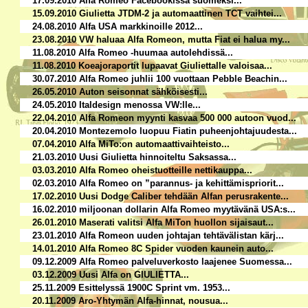
17.09.2010 Alfa Romeo Facebookissa suomeksi...
15.09.2010 Giulietta JTDM-2 ja automaattinen TCT vaihtei...
24.08.2010 Alfa USA markkinoille 2012...
23.08.2010 VW haluaa Alfa Romeon, mutta Fiat ei halua my...
11.08.2010 Alfa Romeo -huumaa autolehdissä...
11.08.2010 Koeajoraportit lupaavat Giuliettalle valoisaa...
30.07.2010 Alfa Romeo juhlii 100 vuottaan Pebble Beachin...
26.05.2010 Auton seisonnat sähköisesti...
24.05.2010 Italdesign menossa VW:lle...
22.04.2010 Alfa Romeon myynti kasvaa 500 000 autoon vuod...
20.04.2010 Montezemolo luopuu Fiatin puheenjohtajuudesta...
07.04.2010 Alfa MiTo:on automaattivaihteisto...
21.03.2010 Uusi Giulietta hinnoiteltu Saksassa...
03.03.2010 Alfa Romeo oheistuotteille nettikauppa...
02.03.2010 Alfa Romeo on ”parannus- ja kehittämispriorit...
17.02.2010 Uusi Dodge Caliber tehdään Alfan perusrakente...
16.02.2010 miljoonan dollarin Alfa Romeo myytävänä USA:s...
26.01.2010 Maserati valitsi Alfa MiTon huollon sijaisaut...
23.01.2010 Alfa Romeon uuden johtajan tehtävälistan kärj...
14.01.2010 Alfa Romeo 8C Spider vuoden kaunein auto...
09.12.2009 Alfa Romeo palveluverkosto laajenee Suomessa...
03.12.2009 Uusi Alfa on GIULIETTA...
25.11.2009 Esittelyssä 1900C Sprint vm. 1953...
20.11.2009 Aro-Yhtymän Alfa-hinnat, nousua...