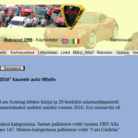
-
Web-sivut 1998
-
Käyttöehdot
Tunnistaudu
ehti
Kerhotuotteet
Liittyminen
Linkit
Miksi_Alfa?
Rekisteri
Uutisia
Ve
Seuraava
2016" kaunein auto tittelin
 am Sonntag lehtien lukijat ja 29 henkilön asiantuntijapaneeli
auneimmaksi uudeksi autoksi vuonna 2016. Ero seuraaviin oli
emässä kategoriassa. Saman palkinnon voitti vuonna 1995 Alfa
147. Mainos-kategoriassa palkinnon voitti "I am Giulietta"