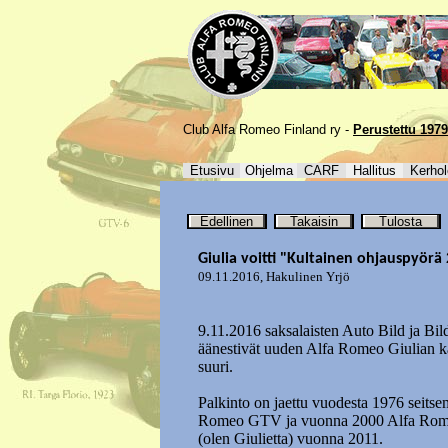
Club Alfa Romeo Finland ry -
Perustettu 1979
Etusivu
Ohjelma
CARF
Hallitus
Kerhol
Edellinen
Takaisin
Tulosta
Giulia voitti "Kultainen ohjauspyörä 
09.11.2016
,
Hakulinen Yrjö
9.11.2016 saksalaisten Auto Bild ja Bild
äänestivät uuden Alfa Romeo Giulian k
suuri.
Palkinto on jaettu vuodesta 1976 seits
Romeo GTV ja vuonna 2000 Alfa Romeo 
(olen Giulietta) vuonna 2011.