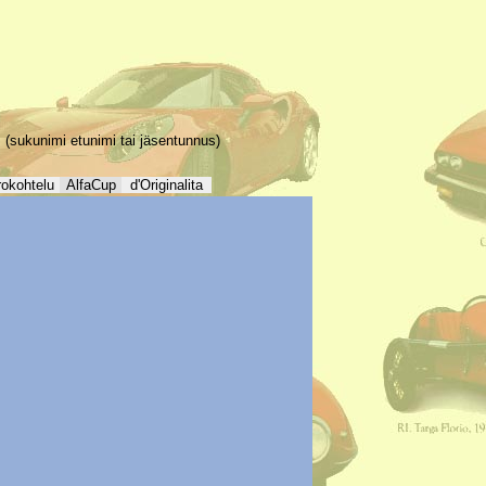
(sukunimi etunimi tai jäsentunnus)
rokohtelu
AlfaCup
d'Originalita