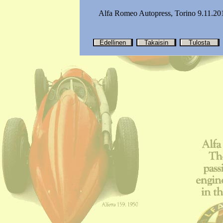
Alfa Romeo Autopress, Torino 9.11.20
Edellinen
Takaisin
Tulosta