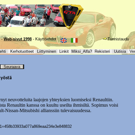
-
Web-sivut 1998
-
Käyttöehdot
Tunnistaudu
ehti
Kerhotuotteet
Liittyminen
Linkit
Miksi_Alfa?
Rekisteri
Uutisia
Ve
Seuraava
työstä
yt neuvotteluita laajojen yhteyksien luomiseksi Renaultiin.
sta Renaultin kanssa on kuultu useilta ihmisiltä. Sopimus voisi
lt-Nissan-Mitsubishi allianssiin tulevaisuudessa.
x?sg1=458b33933a077a869eaa234e3e848832