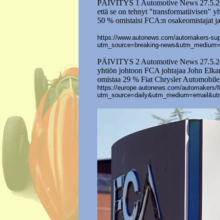
PÄIVITYS 1 Automotive News 27.5.2019
että se on tehnyt "transformatiivisen" 
50 % omistaisi FCA:n osakeomistajat ja
https://www.autonews.com/automakers-suppli
utm_source=breaking-news&utm_medium=
PÄIVITYS 2 Automotive News 27.5.2018
yhtiön johtoon FCA johtajaa John Elka
omistaa 29 % Fiat Chrysler Automobiles
https://europe.autonews.com/automakers/fia
utm_source=daily&utm_medium=email&ut