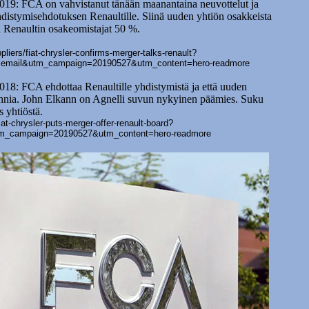
: FCA on vahvistanut tänään maanantaina neuvottelut ja
yhdistymisehdotuksen Renaultille. Siinä uuden yhtiön osakkeista
 Renaultin osakeomistajat 50 %.
ers/fiat-chrysler-confirms-merger-talks-renault?
email&utm_campaign=20190527&utm_content=hero-readmore
: FCA ehdottaa Renaultille yhdistymistä ja että uuden
nnia. John Elkann on Agnelli suvun nykyinen päämies. Suku
 yhtiöstä.
t-chrysler-puts-merger-offer-renault-board?
m_campaign=20190527&utm_content=hero-readmore