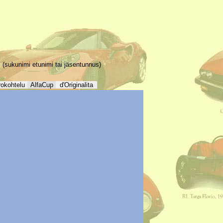
(sukunimi etunimi tai jäsentunnus)
rokohtelu
AlfaCup
d'Originalita