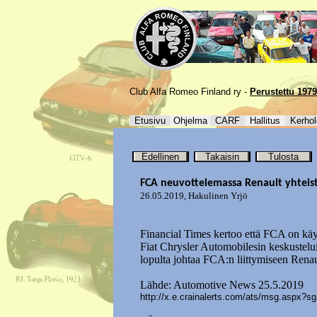
Club Alfa Romeo Finland ry -
Perustettu 1979
Etusivu
Ohjelma
CARF
Hallitus
Kerhol
Edellinen
Takaisin
Tulosta
FCA neuvottelemassa Renault yhteis
26.05.2019
,
Hakulinen Yrjö
Financial Times kertoo että FCA on käyn
Fiat Chrysler Automobilesin keskustelui
lopulta johtaa FCA:n liittymiseen Renau
Lähde: Automotive News 25.5.2019
http://x.e.crainalerts.com/ats/msg.asp