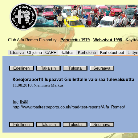
Club Alfa Romeo Finland ry -
Perustettu 1979
-
Web-sivut 1998
-
Käyttö
Etusivu
Ohjelma
CARF
Hallitus
Kerholehti
Kerhotuotteet
Liitty
Edellinen
Takaisin
Tulosta
Seuraava
Koeajoraportit lupaavat Giuliettalle valoisaa tulevaisuutta
11.08.2010
,
Nieminen Markus
lue lisää:
http://www.roadtestreports.co.uk/road-test-reports/Alfa_Romeo/
Edellinen
Takaisin
Tulosta
Seuraava