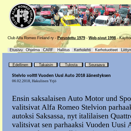
Club Alfa Romeo Finland ry -
Perustettu 1979
-
Web-sivut 1998
-
Käyttö
Etusivu
Ohjelma
CARF
Hallitus
Kerholehti
Kerhotuotteet
Liitty
Edellinen
Takaisin
Tulosta
Seuraava
Stelvio voitti Vuoden Uusi Auto 2018 äänestyksen
06.02.2018
,
Hakulinen Yrjö
Ensin saksalaisen Auto Motor und Spor
valitsivat Alfa Romeo Stelvion parhaa
autoksi Saksassa, nyt italilaisen Quattr
valitsivat sen parhaaksi Vuoden Uusi 