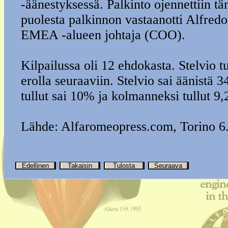
-äänestyksessä. Palkinto ojennettiin t
puolesta palkinnon vastaanotti Alfredo
EMEA -alueen johtaja (COO).
Kilpailussa oli 12 ehdokasta. Stelvio tu
erolla seuraaviin. Stelvio sai äänistä 
tullut sai 10% ja kolmanneksi tullut 9
Lähde: Alfaromeopress.com, Torino 6
Edellinen
Takaisin
Tulosta
Seuraava