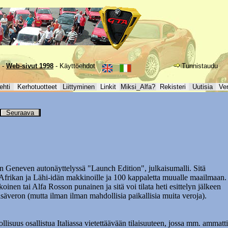
-
Web-sivut 1998
-
Käyttöehdot
Tunnistaudu
ehti
Kerhotuotteet
Liittyminen
Linkit
Miksi_Alfa?
Rekisteri
Uutisia
Ve
Seuraava
än Geneven autonäyttelyssä "Launch Edition", julkaisumalli. Sitä
Afrikan ja Lähi-idän makkinoille ja 100 kappaletta muualle maailmaan.
nen tai Alfa Rosson punainen ja sitä voi tilata heti esittelyn jälkeen
isäveron (mutta ilman ilman mahdollisia paikallisia muita veroja).
.
isuus osallistua Italiassa vietettäävään tilaisuuteen, jossa mm. ammatti