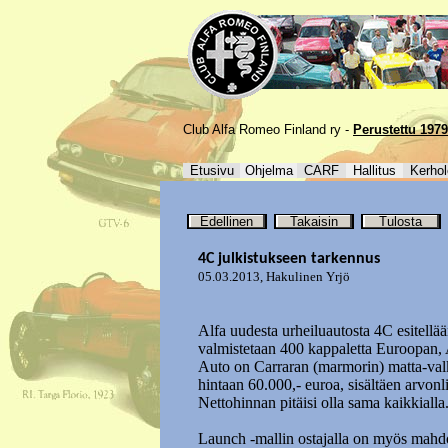
Club Alfa Romeo Finland ry -
Perustettu 1979
Etusivu
Ohjelma
CARF
Hallitus
Kerhol
Edellinen
Takaisin
Tulosta
4C julkistukseen tarkennus
05.03.2013
,
Hakulinen Yrjö
Alfa uudesta urheiluautosta 4C esitellä
valmistetaan 400 kappaletta Euroopan, 
Auto on Carraran (marmorin) matta-valkoi
hintaan 60.000,- euroa, sisältäen arvonl
Nettohinnan pitäisi olla sama kaikkialla
Launch -mallin ostajalla on myös mahdoll