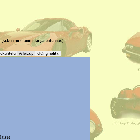
(sukunimi etunimi tai jäsentunnus)
rokohtelu
AlfaCup
d'Originalita
laiset