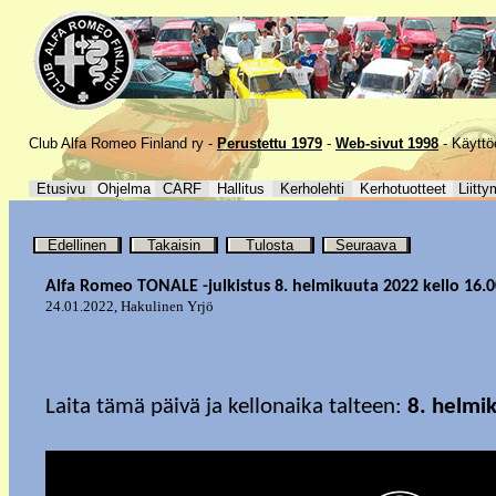
Club Alfa Romeo Finland ry -
Perustettu 1979
-
Web-sivut 1998
-
Käyttö
Etusivu
Ohjelma
CARF
Hallitus
Kerholehti
Kerhotuotteet
Liitty
Edellinen
Takaisin
Tulosta
Seuraava
Alfa Romeo TONALE -julkistus 8. helmikuuta 2022 kello 16.0
24.01.2022
,
Hakulinen Yrjö
Laita tämä päivä ja kellonaika talteen:
8. helmi