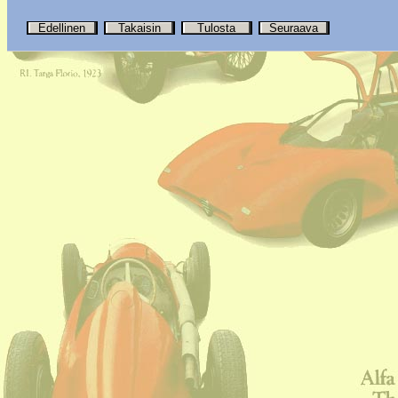
Edellinen
Takaisin
Tulosta
Seuraava