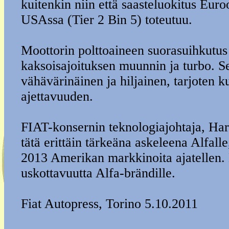
kuitenkin niin että saasteluokitus Euro
USAssa (Tier 2 Bin 5) toteutuu.
Moottorin polttoaineen suorasuihkutus 
kaksoisajoituksen muunnin ja turbo. Se
vähävärinäinen ja hiljainen, tarjoten k
ajettavuuden.
FIAT-konsernin teknologiajohtaja, Hara
tätä erittäin tärkeäna askeleena Alfall
2013 Amerikan markkinoita ajatellen
uskottavuutta Alfa-brändille.
Fiat Autopress, Torino 5.10.2011