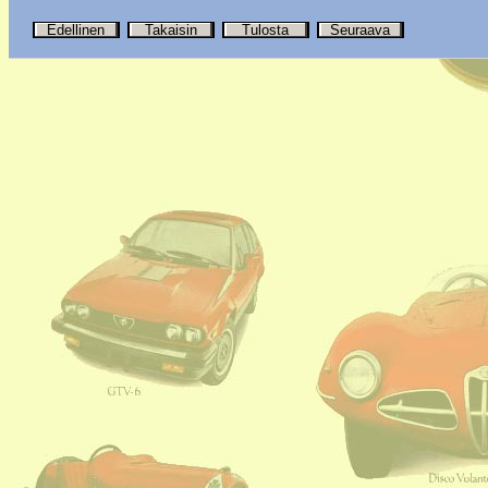
Edellinen
Takaisin
Tulosta
Seuraava