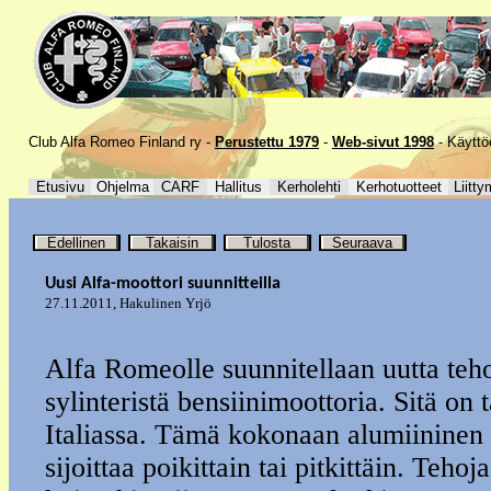
Club Alfa Romeo Finland ry -
Perustettu 1979
-
Web-sivut 1998
-
Käyttö
Etusivu
Ohjelma
CARF
Hallitus
Kerholehti
Kerhotuotteet
Liitty
Edellinen
Takaisin
Tulosta
Seuraava
Uusi Alfa-moottori suunnitteilla
27.11.2011
,
Hakulinen Yrjö
Alfa Romeolle suunnitellaan uutta teho
sylinteristä bensiinimoottoria. Sitä on 
Italiassa. Tämä kokonaan alumiininen
sijoittaa poikittain tai pitkittäin. Teh