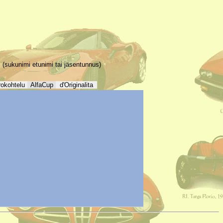
(sukunimi etunimi tai jäsentunnus)
rokohtelu
AlfaCup
d'Originalita