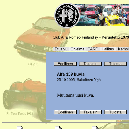
Club Alfa Romeo Finland ry -
Perustettu 1979
Etusivu
Ohjelma
CARF
Hallitus
Kerhol
Edellinen
Takaisin
Tulosta
Alfa 159 kuvia
25.10.2005
,
Hakulinen Yrjö
Muutama uusi kuva.
Edellinen
Takaisin
Tulosta