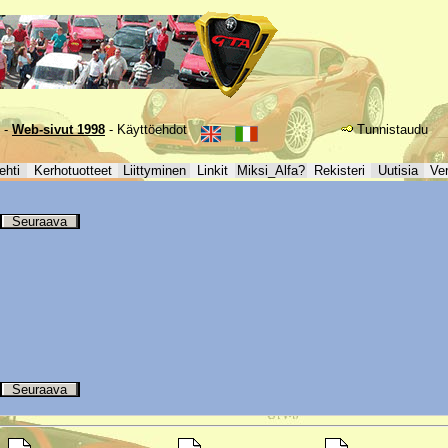
-
Web-sivut 1998
-
Käyttöehdot
Tunnistaudu
ehti
Kerhotuotteet
Liittyminen
Linkit
Miksi_Alfa?
Rekisteri
Uutisia
Ve
Seuraava
Seuraava