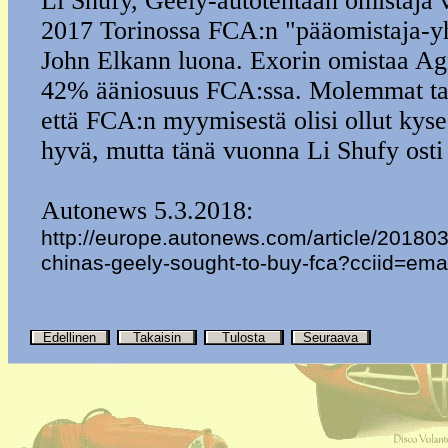
Li Shufy, Geely-autotehtaan omistaja v
2017 Torinossa FCA:n "pääomistaja-yh
John Elkann luona. Exorin omistaa Agne
42% ääniosuus FCA:ssa. Molemmat taho
että FCA:n myymisestä olisi ollut kyse.
hyvä, mutta tänä vuonna Li Shufy osti
Autonews 5.3.2018:
http://europe.autonews.com/article/201
chinas-geely-sought-to-buy-fca?cciid=ema
Edellinen
Takaisin
Tulosta
Seuraava