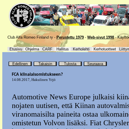
Club Alfa Romeo Finland ry -
Perustettu 1979
-
Web-sivut 1998
-
Käyttö
Etusivu
Ohjelma
CARF
Hallitus
Kerholehti
Kerhotuotteet
Liitty
Edellinen
Takaisin
Tulosta
Seuraava
FCA kiinalaisomistukseen?
14.08.2017
,
Hakulinen Yrjö
Automotive News Europe julkaisi kiinal
nojaten uutisen, että Kiinan autovalmis
viranomaisilta paineita ostaa ulkomain
omistetun Volvon lisäksi. Fiat Chrysl