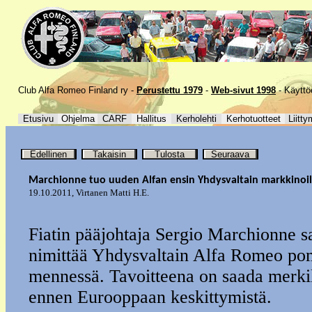
Club Alfa Romeo Finland ry -
Perustettu 1979
-
Web-sivut 1998
-
Käyttö
Etusivu
Ohjelma
CARF
Hallitus
Kerholehti
Kerhotuotteet
Liitty
Edellinen
Takaisin
Tulosta
Seuraava
Marchionne tuo uuden Alfan ensin Yhdysvaltain markkinoil
19.10.2011
,
Virtanen Matti H.E.
Fiatin pääjohtaja Sergio Marchionne 
nimittää Yhdysvaltain Alfa Romeo p
mennessä. Tavoitteena on saada merkil
ennen Eurooppaan keskittymistä.