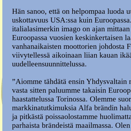
Hän sanoo, että on helpompaa luoda u
uskottavuus USA:ssa kuin Euroopassa.
italialasimerkin imago on ajan mittaa
Euroopassa vuosien keskinkertaisen la
vanhanaikaisten moottorien johdosta F
viivytellessä aikoinaan liian kauan ik
uudelleensuunnittelussa.
”Aiomme tähdätä ensin Yhdysvaltain m
vasta sitten paluumme takaisin Euroop
haastattelussa Torinossa. Olemme suor
markkinatutkimuksia Alfa brändin hal
ja pitkästä poissaolostamme huolimatta
parhaista brändeistä maailmassa. Olen s