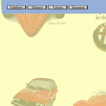
Edellinen
Takaisin
Tulosta
Seuraava