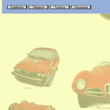
Edellinen
Takaisin
Tulosta
Seuraava