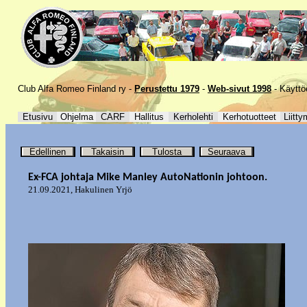
Club Alfa Romeo Finland ry -
Perustettu 1979
-
Web-sivut 1998
-
Käyttö
Etusivu
Ohjelma
CARF
Hallitus
Kerholehti
Kerhotuotteet
Liitty
Edellinen
Takaisin
Tulosta
Seuraava
Ex-FCA johtaja Mike Manley AutoNationin johtoon.
21.09.2021
,
Hakulinen Yrjö