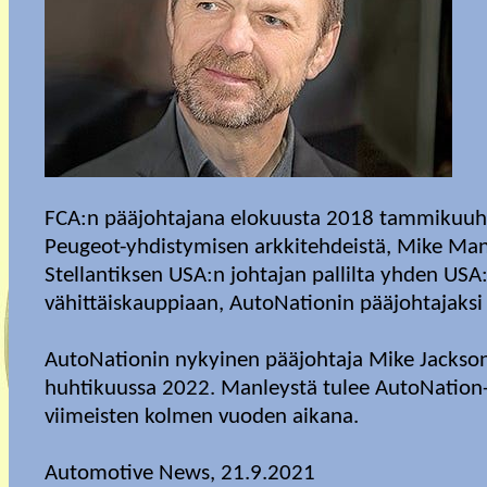
FCA:n pääjohtajana elokuusta 2018 tammikuuhu
Peugeot-yhdistymisen arkkitehdeistä, Mike Manl
Stellantiksen USA:n johtajan pallilta yhden US
vähittäiskauppiaan, AutoNationin pääjohtajaksi
AutoNationin nykyinen pääjohtaja Mike Jackson (
huhtikuussa 2022. Manleystä tulee AutoNation-
viimeisten kolmen vuoden aikana.
Automotive News, 21.9.2021