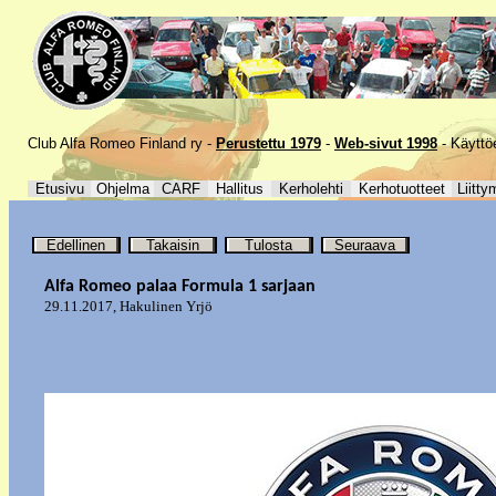
Club Alfa Romeo Finland ry -
Perustettu 1979
-
Web-sivut 1998
-
Käyttö
Etusivu
Ohjelma
CARF
Hallitus
Kerholehti
Kerhotuotteet
Liitty
Edellinen
Takaisin
Tulosta
Seuraava
Alfa Romeo palaa Formula 1 sarjaan
29.11.2017
,
Hakulinen Yrjö