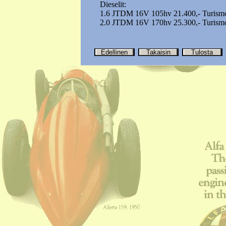
Dieselit:
1.6 JTDM 16V 105hv 21.400,- Turismo
2.0 JTDM 16V 170hv 25.300,- Turismo
Edellinen
Takaisin
Tulosta