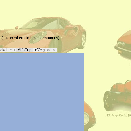
(sukunimi etunimi tai jäsentunnus)
rokohtelu
AlfaCup
d'Originalita