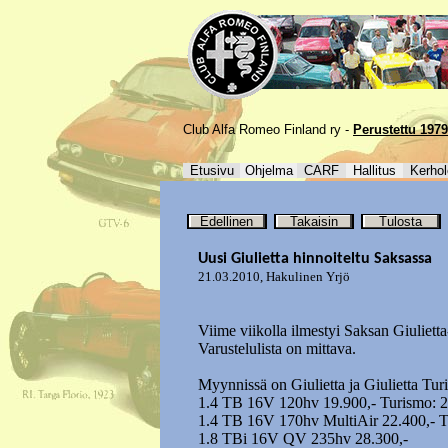
Club Alfa Romeo Finland ry -
Perustettu 1979
Etusivu
Ohjelma
CARF
Hallitus
Kerhol
Edellinen
Takaisin
Tulosta
Uusi Giulietta hinnoiteltu Saksassa
21.03.2010
,
Hakulinen Yrjö
Viime viikolla ilmestyi Saksan Giulietta
Varustelulista on mittava.
Myynnissä on Giulietta ja Giulietta Tur
1.4 TB 16V 120hv 19.900,- Turismo: 2
1.4 TB 16V 170hv MultiAir 22.400,- T
1.8 TBi 16V QV 235hv 28.300,-