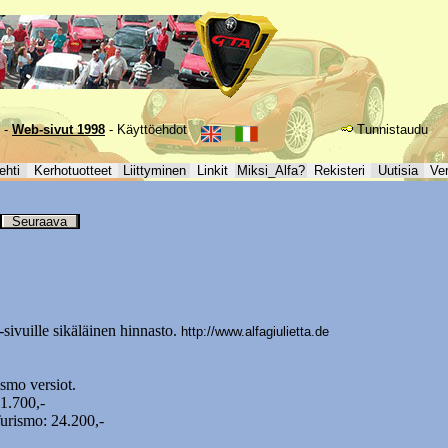
-
Web-sivut 1998
-
Käyttöehdot
Tunnistaudu
ehti
Kerhotuotteet
Liittyminen
Linkit
Miksi_Alfa?
Rekisteri
Uutisia
Ve
Seuraava
-sivuille sikäläinen hinnasto.
http://www.alfagiulietta.de
ismo versiot.
1.700,-
urismo: 24.200,-