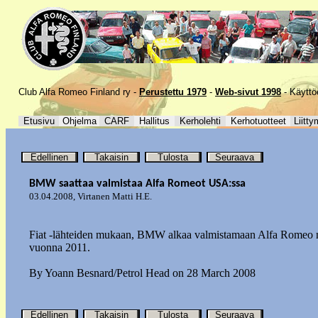
Club Alfa Romeo Finland ry -
Perustettu 1979
-
Web-sivut 1998
-
Käyttö
Etusivu
Ohjelma
CARF
Hallitus
Kerholehti
Kerhotuotteet
Liitty
Edellinen
Takaisin
Tulosta
Seuraava
BMW saattaa valmistaa Alfa Romeot USA:ssa
03.04.2008
,
Virtanen Matti H.E.
Fiat -lähteiden mukaan, BMW alkaa valmistamaan Alfa Romeo m
vuonna 2011.
By Yoann Besnard/Petrol Head on 28 March 2008
Edellinen
Takaisin
Tulosta
Seuraava