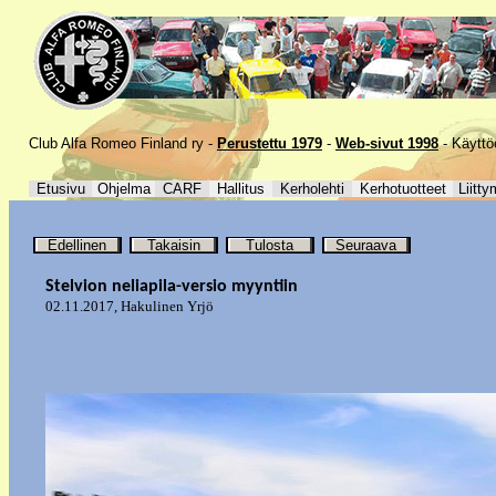
Club Alfa Romeo Finland ry -
Perustettu 1979
-
Web-sivut 1998
-
Käyttö
Etusivu
Ohjelma
CARF
Hallitus
Kerholehti
Kerhotuotteet
Liitty
Edellinen
Takaisin
Tulosta
Seuraava
Stelvion neliapila-versio myyntiin
02.11.2017
,
Hakulinen Yrjö