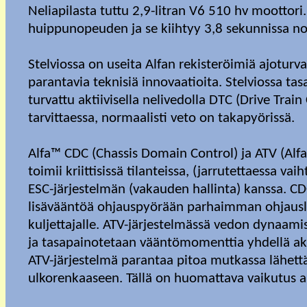
Neliapilasta tuttu 2,9-litran V6 510 hv moottori
huippunopeuden ja se kiihtyy 3,8 sekunnissa nol
Stelviossa on useita Alfan rekisteröimiä ajoturv
parantavia teknisiä innovaatioita. Stelviossa t
turvattu aktiivisella nelivedolla DTC (Drive Train
tarvittaessa, normaalisti veto on takapyörissä.
Alfa™ CDC (Chassis Domain Control) ja ATV (Alf
toimii kriittisissä tilanteissa, (jarrutettaessa va
ESC-järjestelmän (vakauden hallinta) kanssa. CD
lisävääntöä ohjauspyörään parhaimman ohjausli
kuljettajalle. ATV-järjestelmässä vedon dynaam
ja tasapainotetaan vääntömomenttia yhdellä aksel
ATV-järjestelmä parantaa pitoa mutkassa lähe
ulkorenkaaseen. Tällä on huomattava vaikutus 