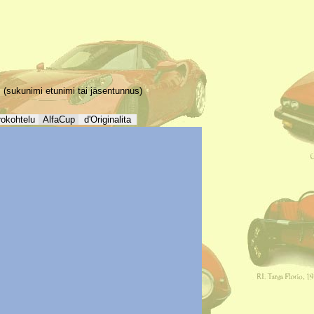
(sukunimi etunimi tai jäsentunnus)
rokohtelu
AlfaCup
d'Originalita