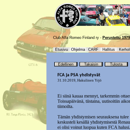
Club Alfa Romeo Finland ry -
Perustettu 1979
Etusivu
Ohjelma
CARF
Hallitus
Kerhol
Edellinen
Takaisin
Tulosta
FCA ja PSA yhdistyvät
31.10.2019
,
Hakulinen Yrjö
Ei siinä kauaa mennyt, tarkemmin ottaen
Toissapäivänä, tiistaina, uutisoitiin ai
tiimoilta.
Tämän yhdistymisen seurauksena tulee 
keskusteli kesällä yhdistymisestä Renau
ei olisi voinut luopua kuten FCA halusi. 