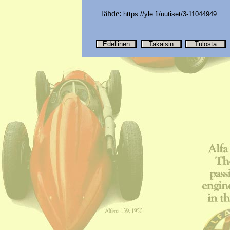
lähde:
https://yle.fi/uutiset/3-11044949
Edellinen
Takaisin
Tulosta