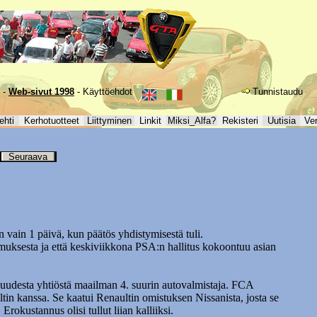
-
Web-sivut 1998
-
Käyttöehdot
Tunnistaudu
ehti
Kerhotuotteet
Liittyminen
Linkit
Miksi_Alfa?
Rekisteri
Uutisia
Ve
Seuraava
 vain 1 päivä, kun päätös yhdistymisestä tuli.
komuksesta ja että keskiviikkona PSA:n hallitus kokoontuu asian
uudesta yhtiöstä maailman 4. suurin autovalmistaja. FCA
ltin kanssa. Se kaatui Renaultin omistuksen Nissanista, josta se
Erokustannus olisi tullut liian kalliiksi.