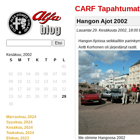
CARF Tapahtumat
Hangon Ajot 2002
Lauantai 29. Kesäkuuta 2002, 18:0
Hangon Ajoissa seikkailtiin parink
Antti Korhonen oli järjestänyt rastit.
Kesäkuu, 2002
S
M
T
K
T
P
L
01
02
03
04
05
06
07
08
09
10
11
12
13
14
15
16
17
18
19
20
21
22
23
24
25
26
27
28
29
30
Marraskuu, 2024
Syyskuu, 2024
Kesäkuu, 2024
Toukokuu, 2024
Me olimme Hangossa 2002
Elokuu, 2023