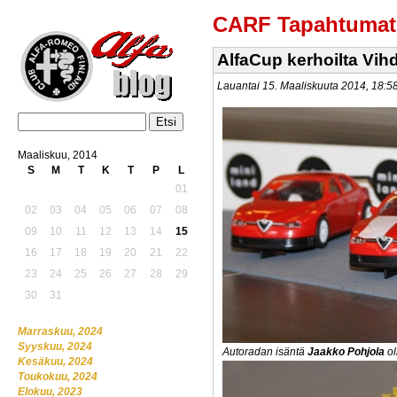
CARF Tapahtumat
AlfaCup kerhoilta Vih
Lauantai 15. Maaliskuuta 2014, 18:
Maaliskuu, 2014
S
M
T
K
T
P
L
01
02
03
04
05
06
07
08
09
10
11
12
13
14
15
16
17
18
19
20
21
22
23
24
25
26
27
28
29
30
31
Marraskuu, 2024
Syyskuu, 2024
Autoradan isäntä
Jaakko Pohjola
ol
Kesäkuu, 2024
Toukokuu, 2024
Elokuu, 2023