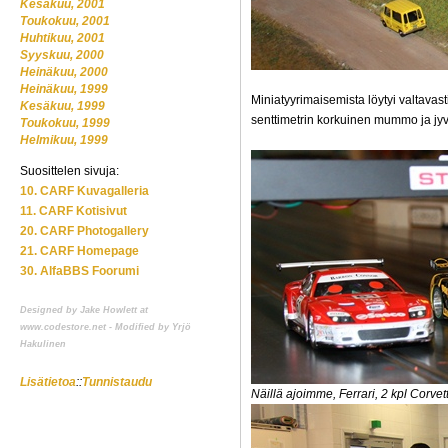
Kesäkuu, 2001
Toukokuu, 2001
Huhtikuu, 2001
Syyskuu, 2000
Heinäkuu, 2000
Heinäkuu, 1999
Miniatyyrimaisemista löytyi valtavas
Kesäkuu, 1999
senttimetrin korkuinen mummo ja jyvi
Toukokuu, 1999
Helmikuu, 1999
Suosittelen sivuja:
10. CARF Kuvagalleria
11. CARF Kotisivut
20. CARF Photogallery
21. CARF Homepage
30. AlfaBBS Foorumi
Designed by Jake Howlett at
www.codestore.net - Modified by Yrjö
Hakulinen
Lisätietoa
::
Tunnistaudu
Näillä ajoimme, Ferrari, 2 kpl Corvet