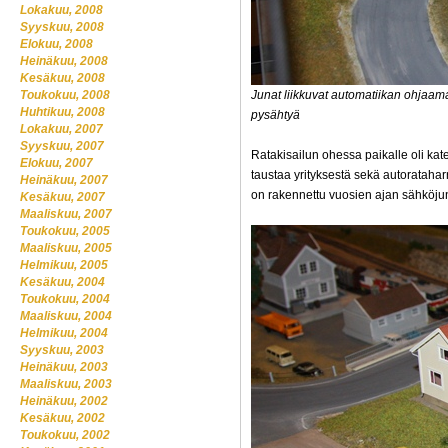
Lokakuu, 2008
Syyskuu, 2008
Elokuu, 2008
Heinäkuu, 2008
Kesäkuu, 2008
Toukokuu, 2008
Junat liikkuvat automatiikan ohjaamana
Huhtikuu, 2008
pysähtyä
Lokakuu, 2007
Syyskuu, 2007
Ratakisailun ohessa paikalle oli kate
Elokuu, 2007
taustaa yrityksestä sekä autoratahar
Heinäkuu, 2007
on rakennettu vuosien ajan sähköjun
Kesäkuu, 2007
Maaliskuu, 2007
Toukokuu, 2005
Maaliskuu, 2005
Helmikuu, 2005
Kesäkuu, 2004
Toukokuu, 2004
Maaliskuu, 2004
Helmikuu, 2004
Syyskuu, 2003
Heinäkuu, 2003
Maaliskuu, 2003
Heinäkuu, 2002
Kesäkuu, 2002
Toukokuu, 2002