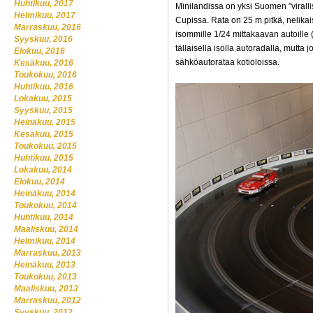
Huhtikuu, 2017
Minilandissa on yksi Suomen ”virall
Helmikuu, 2017
Cupissa. Rata on 25 m pitkä, nelikais
Marraskuu, 2016
isommille 1/24 mittakaavan autoille (
Syyskuu, 2016
tällaisella isolla autoradalla, mutta
Elokuu, 2016
sähköautorataa kotioloissa.
Kesäkuu, 2016
Toukokuu, 2016
Huhtikuu, 2016
Lokakuu, 2015
Syyskuu, 2015
Heinäkuu, 2015
Kesäkuu, 2015
Toukokuu, 2015
Huhtikuu, 2015
Lokakuu, 2014
Elokuu, 2014
Heinäkuu, 2014
Toukokuu, 2014
Huhtikuu, 2014
Maaliskuu, 2014
Helmikuu, 2014
Marraskuu, 2013
Heinäkuu, 2013
Toukokuu, 2013
Maaliskuu, 2013
Marraskuu, 2012
Syyskuu, 2012