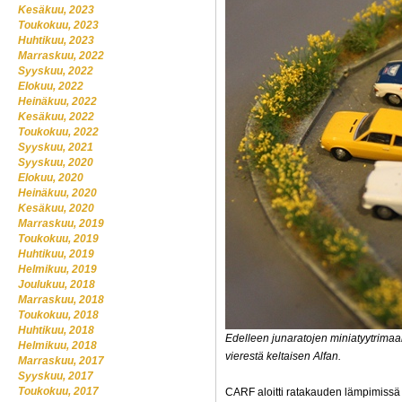
Kesäkuu, 2023
Toukokuu, 2023
Huhtikuu, 2023
Marraskuu, 2022
Syyskuu, 2022
Elokuu, 2022
Heinäkuu, 2022
Kesäkuu, 2022
Toukokuu, 2022
Syyskuu, 2021
Syyskuu, 2020
Elokuu, 2020
Heinäkuu, 2020
Kesäkuu, 2020
Marraskuu, 2019
Toukokuu, 2019
Huhtikuu, 2019
Helmikuu, 2019
Joulukuu, 2018
Marraskuu, 2018
Toukokuu, 2018
Huhtikuu, 2018
Edelleen junaratojen miniatyytrima
Helmikuu, 2018
vierestä keltaisen Alfan.
Marraskuu, 2017
Syyskuu, 2017
Toukokuu, 2017
CARF aloitti ratakauden lämpimissä s