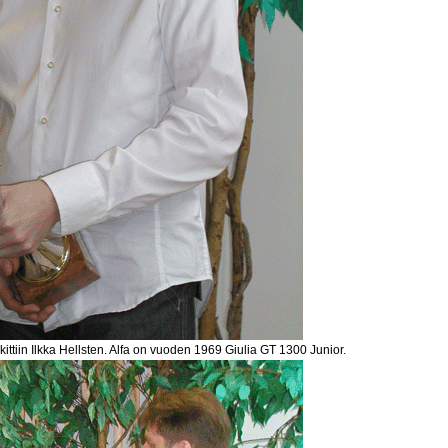
kittiin Ilkka Hellsten. Alfa on vuoden 1969 Giulia GT 1300 Junior.