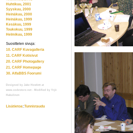
Huhtikuu, 2001
Syyskuu, 2000
Heinäkuu, 2000
Heinäkuu, 1999
Kesäkuu, 1999
Toukokuu, 1999
Helmikuu, 1999
Suosittelen sivuja:
10. CARF Kuvagalleria
11. CARF Kotisivut
20. CARF Photogallery
21. CARF Homepage
30. AlfaBBS Foorumi
Designed by Jake Howlett at
www.codestore.net - Modified by Yrjö
Hakulinen
Lisätietoa
::
Tunnistaudu