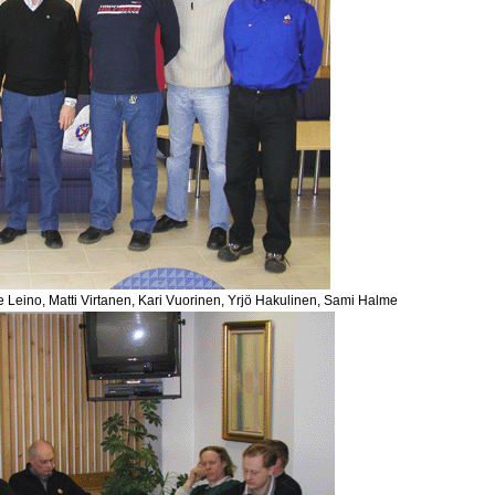
lle Leino, Matti Virtanen, Kari Vuorinen, Yrjö Hakulinen, Sami Halme