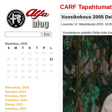
CARF Tapahtumat
Vuosikokous 2005 Del
Lauantai 12. Maaliskuuta 2005, 18:
Vuosikokous pidettiin Delta-Auto Kon
Maaliskuu, 2005
S
M
T
K
T
P
L
01
02
03
04
05
06
07
08
09
10
11
12
13
14
15
16
17
18
19
20
21
22
23
24
25
26
27
28
29
30
31
Marraskuu, 2024
Syyskuu, 2024
Kesäkuu, 2024
Toukokuu, 2024
Elokuu, 2023
Kesäkuu, 2023