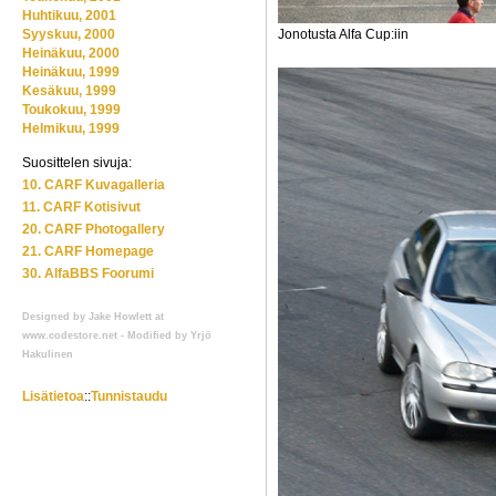
Huhtikuu, 2001
Syyskuu, 2000
Jonotusta Alfa Cup:iin
Heinäkuu, 2000
Heinäkuu, 1999
Kesäkuu, 1999
Toukokuu, 1999
Helmikuu, 1999
Suosittelen sivuja:
10. CARF Kuvagalleria
11. CARF Kotisivut
20. CARF Photogallery
21. CARF Homepage
30. AlfaBBS Foorumi
Designed by Jake Howlett at
www.codestore.net - Modified by Yrjö
Hakulinen
Lisätietoa
::
Tunnistaudu