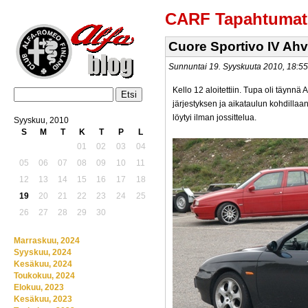
CARF Tapahtumat
Cuore Sportivo IV Ahv
Sunnuntai 19. Syyskuuta 2010, 18:
Kello 12 aloitettiin. Tupa oli täynnä A
järjestyksen ja aikataulun kohdillaa
löytyi ilman jossittelua.
Syyskuu, 2010
S
M
T
K
T
P
L
01
02
03
04
05
06
07
08
09
10
11
12
13
14
15
16
17
18
19
20
21
22
23
24
25
26
27
28
29
30
Marraskuu, 2024
Syyskuu, 2024
Kesäkuu, 2024
Toukokuu, 2024
Elokuu, 2023
Kesäkuu, 2023