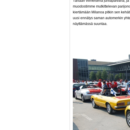
Tänään viimeisenä juhlapäivänä, ja
muodostimme mutkittelevan parijon
kiertämään Milanoa pitkin sen kehä
uusi ennätys saman automerkin yhtei
näyttämässä suuntaa.