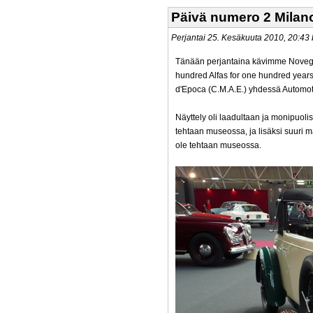
Päivä numero 2 Milan
Perjantai 25. Kesäkuuta 2010, 20:4
Tänään perjantaina kävimme Novegr
hundred Alfas for one hundred years
d'Epoca (C.M.A.E.) yhdessä Automotoc
Näyttely oli laadultaan ja monipuo
tehtaan museossa, ja lisäksi suuri mä
ole tehtaan museossa.