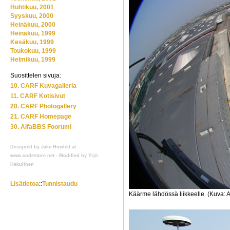
Huhtikuu, 2001
Syyskuu, 2000
Heinäkuu, 2000
Heinäkuu, 1999
Kesäkuu, 1999
Toukokuu, 1999
Helmikuu, 1999
Suosittelen sivuja:
10. CARF Kuvagalleria
11. CARF Kotisivut
20. CARF Photogallery
21. CARF Homepage
30. AlfaBBS Foorumi
Designed by Jake Howlett at
www.codestore.net - Modified by Yrjö
Hakulinen
Lisätietoa
::
Tunnistaudu
Käärme lähdössä liikkeelle. (Kuva: Al