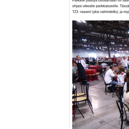
Paikalle pääsyä odottamaan oli saavu
ohjasi oikealle parkkialueelle. Tässä
TZ3 -raaseri (yksi valmistettu), ja my