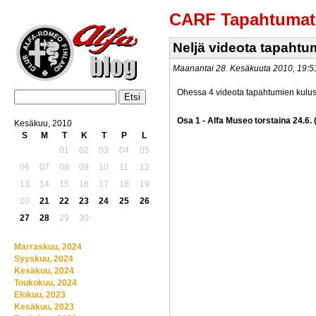
CARF Tapahtumat
Neljä videota tapahtum
Maanantai 28. Kesäkuuta 2010, 19:
Ohessa 4 videota tapahtumien kulus
Osa 1 - Alfa Museo torstaina 24.6. 
Kesäkuu, 2010
S
M
T
K
T
P
L
01
02
03
04
05
06
07
08
09
10
11
12
13
14
15
16
17
18
19
20
21
22
23
24
25
26
27
28
29
30
Marraskuu, 2024
Syyskuu, 2024
Kesäkuu, 2024
Toukokuu, 2024
Elokuu, 2023
Kesäkuu, 2023