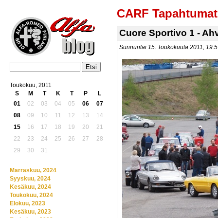
CARF Tapahtumat
Cuore Sportivo 1 - A
Sunnuntai 15. Toukokuuta 2011, 19
Toukokuu, 2011
S
M
T
K
T
P
L
01
02
03
04
05
06
07
08
09
10
11
12
13
14
15
16
17
18
19
20
21
22
23
24
25
26
27
28
29
30
31
Marraskuu, 2024
Syyskuu, 2024
Kesäkuu, 2024
Toukokuu, 2024
Elokuu, 2023
Kesäkuu, 2023