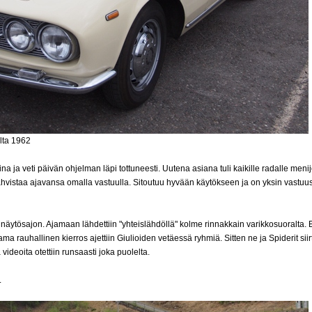
lta 1962
na ja veti päivän ohjelman läpi tottuneesti. Uutena asiana tuli kaikille radalle menijöi
vistaa ajavansa omalla vastuulla. Sitoutuu hyvään käytökseen ja on yksin vastuu
 näytösajon. Ajamaan lähdettiin "yhteislähdöllä" kolme rinnakkain varikkosuoralta. E
a rauhallinen kierros ajettiin Giulioiden vetäessä ryhmiä. Sitten ne ja Spiderit siirty
 videoita otettiin runsaasti joka puolelta.
.