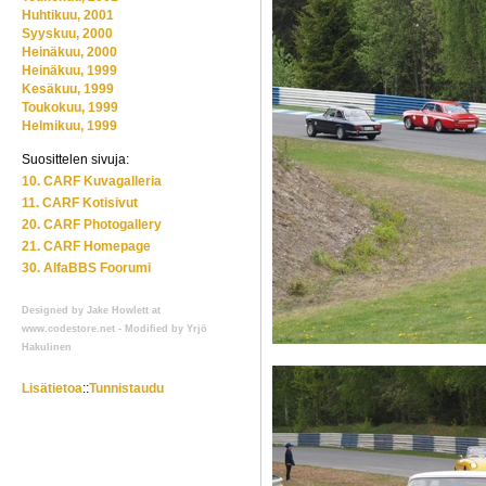
Huhtikuu, 2001
Syyskuu, 2000
Heinäkuu, 2000
Heinäkuu, 1999
Kesäkuu, 1999
Toukokuu, 1999
Helmikuu, 1999
Suosittelen sivuja:
10. CARF Kuvagalleria
11. CARF Kotisivut
20. CARF Photogallery
21. CARF Homepage
30. AlfaBBS Foorumi
Designed by Jake Howlett at
www.codestore.net - Modified by Yrjö
Hakulinen
Lisätietoa
::
Tunnistaudu