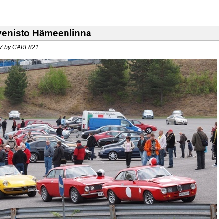
hvenisto Hämeenlinna
:57 by CARF821