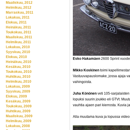
Maaliskuu, 2012
Helmikuu, 2012
Marraskuu, 2011
Lokakuu, 2011
Elokuu, 2011
Heinäkuu, 2011
Toukokuu, 2011
Maaliskuu, 2011
Helmikuu, 2011
Lokakuu, 2010
Syyskuu, 2010
Elokuu, 2010
Esko Hakamäen
2600 Sprint vuode
Heinäkuu, 2010
Kesäkuu, 2010
Mikko Koskinen
toimi kapellimestari
Toukokuu, 2010
Vastuuvapauslomake, jossa ajaja vah
Huhtikuu, 2010
Helmikuu, 2010
vahingoista.
Lokakuu, 2009
Syyskuu, 2009
Juha Könönen
veti 105-sarjalaisten
Elokuu, 2009
lopuksi suurin joukko eli GTVt. Muutam
Kesäkuu, 2009
vauhtia ajaen pari kierrosta. Kuvia ja
Toukokuu, 2009
Huhtikuu, 2009
Maaliskuu, 2009
Alla muutama kuva ja lopussa video
Helmikuu, 2009
Lokakuu, 2008