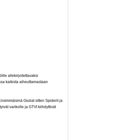
lle allekirjoitettavaksi
ssa kaikista aiheuttamastaan
nsimmäisinä Giuliat sitten Spiderit ja
ivät varikolle ja GTVt kiihdyttivät