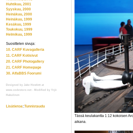
Huhtikuu, 2001
Syyskuu, 2000
Heinäkuu, 2000
Heinäkuu, 1999
Kesäkuu, 1999
Toukokuu, 1999
Helmikuu, 1999
Suosittelen sivuja:
10. CARF Kuvagalleria
11. CARF Kotisivut
20. CARF Photogallery
21. CARF Homepage
30. AlfaBBS Foorumi
Designed by Jake Howlett at
www.codestore.net - Modified by Yrjö
Hakulinen
Lisätietoa
::
Tunnistaudu
Tässä keulakantta 1:12 kokoisen Arc
aikana.