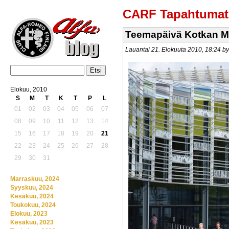
CARF Tapahtumat
Teemapäivä Kotkan 
Lauantai 21. Elokuuta 2010, 18:24 
Elokuu, 2010
S
M
T
K
T
P
L
01
02
03
04
05
06
07
08
09
10
11
12
13
14
15
16
17
18
19
20
21
22
23
24
25
26
27
28
29
30
31
Marraskuu, 2024
Syyskuu, 2024
Kesäkuu, 2024
Toukokuu, 2024
Elokuu, 2023
Kesäkuu, 2023