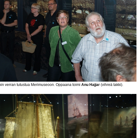
nin verran tutustua Merimuseoon. Oppaana toimi
Anu Hajjar
(vihreä takki).