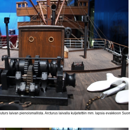
uturs laivan pienoismallista. Arcturus laivalla kuljetettiin mm. lapsia evakkoon S