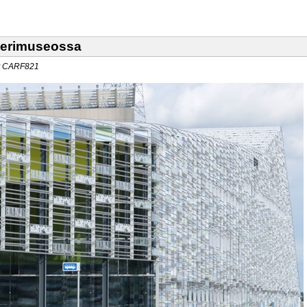
Merimuseossa
by CARF821