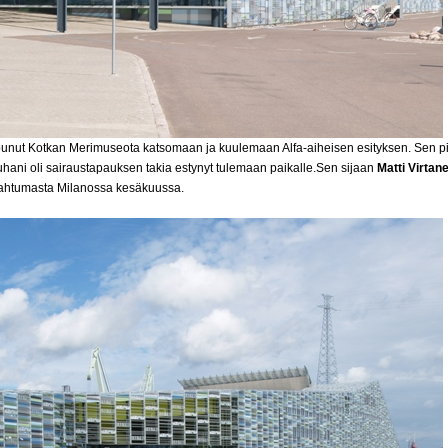
nut Kotkan Merimuseota katsomaan ja kuulemaan Alfa-aiheisen esityksen. Sen piti 
uhani oli sairaustapauksen takia estynyt tulemaan paikalle.Sen sijaan
Matti Virtan
apahtumasta Milanossa kesäkuussa.