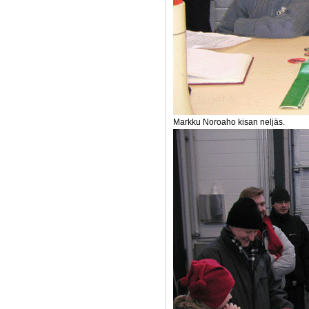
Markku Noroaho kisan neljäs.