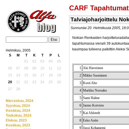
CARF Tapahtumat
Talviajoharjoittelu No
Sunnuntai 20. Helmikuuta 2005, 18
Nokian Renkaiden harjoitteluradalla 
tapahtumassa vieraili 39 autokuntaa, 
kauimpaa tulleena palkittiin Aleksi Si
Helmikuu, 2005
S
M
T
K
T
P
L
01
02
03
04
05
1
Aki Haverinen
06
07
08
09
10
11
12
13
14
15
16
17
18
19
2
Mikko Suominen
20
21
22
23
24
25
26
3
Kosti Aho
27
28
4
Markku Noroaho
5
Sami Halme
Marraskuu, 2024
6
Jarmo Koivisto
Syyskuu, 2024
Kesäkuu, 2024
7
Kai Ahlstedt
Toukokuu, 2024
Elokuu, 2023
8
Esko Autio
Kesäkuu, 2023
9
Jussi Keltaniemi