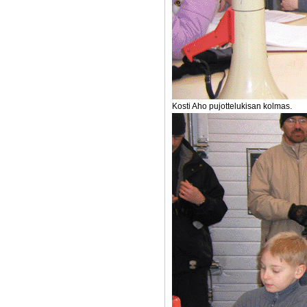
Kosti Aho pujottelukisan kolmas.