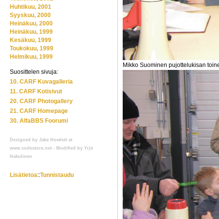
Huhtikuu, 2001
Syyskuu, 2000
Heinäkuu, 2000
Heinäkuu, 1999
Kesäkuu, 1999
Toukokuu, 1999
Helmikuu, 1999
Mikko Suominen pujottelukisan toin
Suosittelen sivuja:
10. CARF Kuvagalleria
11. CARF Kotisivut
20. CARF Photogallery
21. CARF Homepage
30. AlfaBBS Foorumi
Designed by Jake Howlett at
www.codestore.net - Modified by Yrjö
Hakulinen
Lisätietoa
::
Tunnistaudu