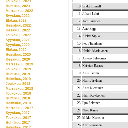
Toukokuu, 2023
Huhtikuu, 2023
10
Erkki Limnell
Marraskuu, 2022
11
Juhani Lahti
Syyskuu, 2022
Elokuu, 2022
12
Tom Järvinen
Heinäkuu, 2022
13
Arto Pigg
Kesäkuu, 2022
Toukokuu, 2022
14
Aleksi Sipilä
Syyskuu, 2021
15
Petri Tanninen
Syyskuu, 2020
Elokuu, 2020
16
Heikki Markkanen
Heinäkuu, 2020
17
Antero Pehkonen
Kesäkuu, 2020
Marraskuu, 2019
18
Kristian Rastas
Toukokuu, 2019
19
Antti Tuomi
Huhtikuu, 2019
Helmikuu, 2019
20
Harri Järvinen
Joulukuu, 2018
21
Antti Nieminen
Marraskuu, 2018
Toukokuu, 2018
22
Harri Kokkonen
Huhtikuu, 2018
23
Ilpo Peltonen
Helmikuu, 2018
Marraskuu, 2017
24
Niko Rinne
Syyskuu, 2017
Toukokuu, 2017
25
Mikko Kerosuo
Huhtikuu, 2017
26
Kari Vuorinen
Helmikuu, 2017