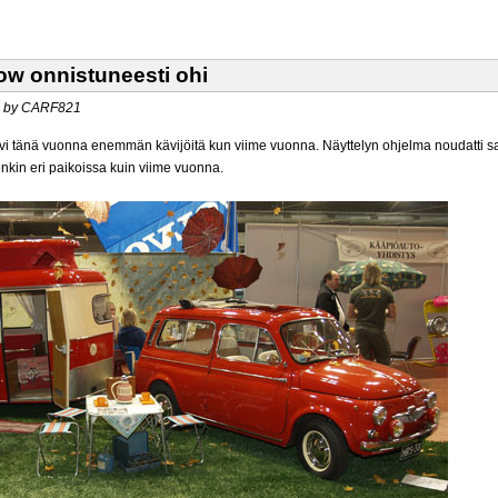
ow onnistuneesti ohi
24 by CARF821
vi tänä vuonna enemmän kävijöitä kun viime vuonna. Näyttelyn ohjelma noudatti s
enkin eri paikoissa kuin viime vuonna.