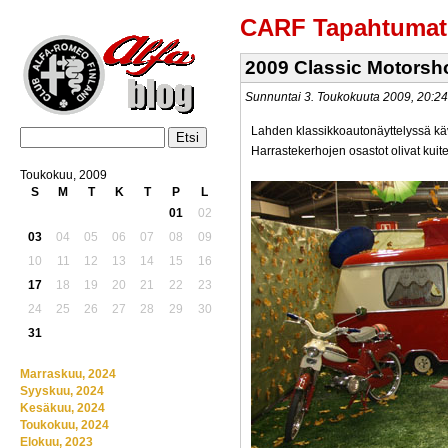
CARF Tapahtumat
2009 Classic Motorsh
Sunnuntai 3. Toukokuuta 2009, 20:
Lahden klassikkoautonäyttelyssä kä
Harrastekerhojen osastot olivat kuit
Toukokuu, 2009
S
M
T
K
T
P
L
01
02
03
04
05
06
07
08
09
10
11
12
13
14
15
16
17
18
19
20
21
22
23
24
25
26
27
28
29
30
31
Marraskuu, 2024
Syyskuu, 2024
Kesäkuu, 2024
Toukokuu, 2024
Elokuu, 2023