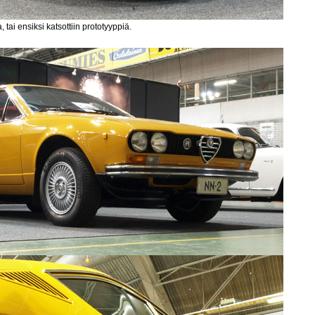
 tai ensiksi katsottiin prototyyppiä.