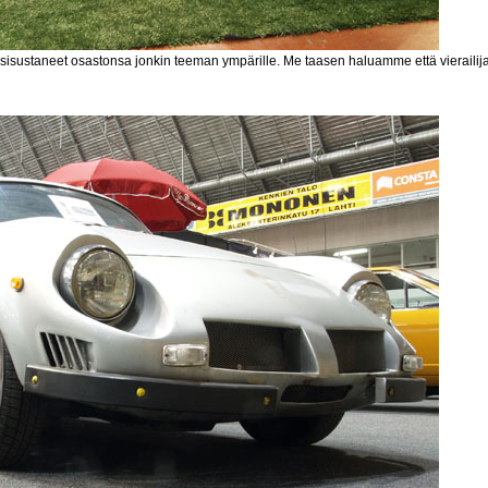
sti sisustaneet osastonsa jonkin teeman ympärille. Me taasen haluamme että vierail