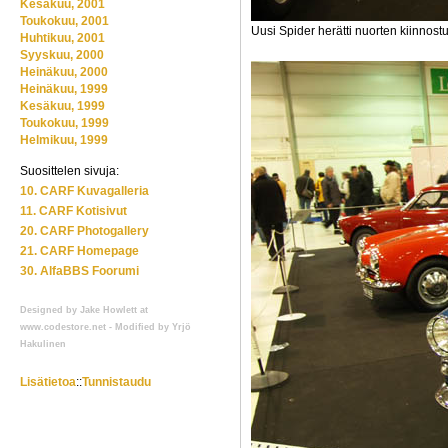
Kesäkuu, 2001
Toukokuu, 2001
Uusi Spider herätti nuorten kiinnost
Huhtikuu, 2001
Syyskuu, 2000
Heinäkuu, 2000
Heinäkuu, 1999
Kesäkuu, 1999
Toukokuu, 1999
Helmikuu, 1999
Suosittelen sivuja:
10. CARF Kuvagalleria
11. CARF Kotisivut
20. CARF Photogallery
21. CARF Homepage
30. AlfaBBS Foorumi
Designed by Jake Howlett at
www.codestore.net - Modified by Yrjö
Hakulinen
Lisätietoa
::
Tunnistaudu