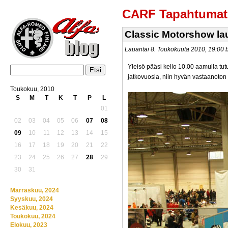
CARF Tapahtumat
Classic Motorshow lau
Lauantai 8. Toukokuuta 2010, 19:00
Yleisö pääsi kello 10.00 aamulla tu
jatkovuosia, niin hyvän vastaanoton 
Toukokuu, 2010
S
M
T
K
T
P
L
01
02
03
04
05
06
07
08
09
10
11
12
13
14
15
16
17
18
19
20
21
22
23
24
25
26
27
28
29
30
31
Marraskuu, 2024
Syyskuu, 2024
Kesäkuu, 2024
Toukokuu, 2024
Elokuu, 2023