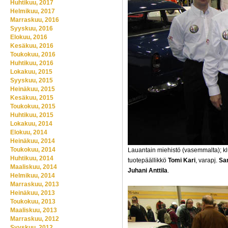
Huhtikuu, 2017
Helmikuu, 2017
Marraskuu, 2016
Syyskuu, 2016
Elokuu, 2016
Kesäkuu, 2016
Toukokuu, 2016
Huhtikuu, 2016
Lokakuu, 2015
Syyskuu, 2015
Heinäkuu, 2015
Kesäkuu, 2015
Toukokuu, 2015
Huhtikuu, 2015
Lokakuu, 2014
Elokuu, 2014
Heinäkuu, 2014
Toukokuu, 2014
Lauantain miehistö (vasemmalta); k
Huhtikuu, 2014
tuotepäällikkö
Tomi Kari
, varapj.
Sa
Maaliskuu, 2014
Juhani Anttila
.
Helmikuu, 2014
Marraskuu, 2013
Heinäkuu, 2013
Toukokuu, 2013
Maaliskuu, 2013
Marraskuu, 2012
Syyskuu, 2012