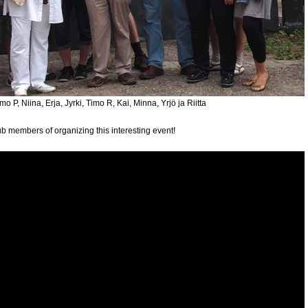
P, Niina, Erja, Jyrki, Timo R, Kai, Minna, Yrjö ja Riitta
b members of organizing this interesting event!