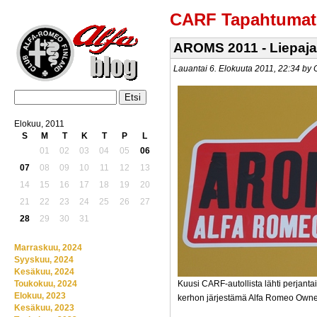
CARF Tapahtumat
AROMS 2011 - Liepaja
Lauantai 6. Elokuuta 2011, 22:34 b
Elokuu, 2011
S
M
T
K
T
P
L
01
02
03
04
05
06
07
08
09
10
11
12
13
14
15
16
17
18
19
20
21
22
23
24
25
26
27
28
29
30
31
Marraskuu, 2024
Syyskuu, 2024
Kesäkuu, 2024
Toukokuu, 2024
Kuusi CARF-autollista lähti perjanta
Elokuu, 2023
kerhon järjestämä Alfa Romeo Own
Kesäkuu, 2023