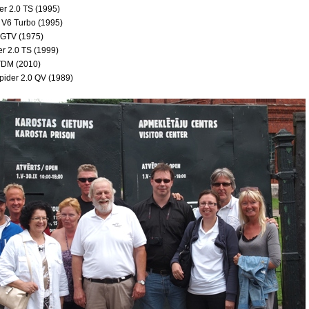
r 2.0 TS (1995)
 V6 Turbo (1995)
 GTV (1975)
er 2.0 TS (1999)
JTDM (2010)
pider 2.0 QV (1989)