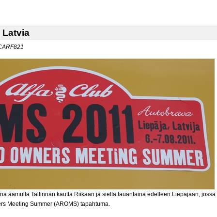
 Latvia
y CARF821
ina aamulla Tallinnan kautta Riikaan ja sieltä lauantaina edelleen Liepajaan, jossa
ers Meeting Summer (AROMS) tapahtuma.