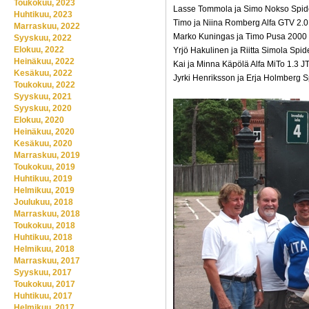
Toukokuu, 2023
Lasse Tommola ja Simo Nokso Spide
Huhtikuu, 2023
Timo ja Niina Romberg Alfa GTV 2.0
Marraskuu, 2022
Marko Kuningas ja Timo Pusa 2000
Syyskuu, 2022
Elokuu, 2022
Yrjö Hakulinen ja Riitta Simola Spid
Heinäkuu, 2022
Kai ja Minna Käpölä Alfa MiTo 1.3 
Kesäkuu, 2022
Jyrki Henriksson ja Erja Holmberg S
Toukokuu, 2022
Syyskuu, 2021
Syyskuu, 2020
Elokuu, 2020
Heinäkuu, 2020
Kesäkuu, 2020
Marraskuu, 2019
Toukokuu, 2019
Huhtikuu, 2019
Helmikuu, 2019
Joulukuu, 2018
Marraskuu, 2018
Toukokuu, 2018
Huhtikuu, 2018
Helmikuu, 2018
Marraskuu, 2017
Syyskuu, 2017
Toukokuu, 2017
Huhtikuu, 2017
Helmikuu, 2017