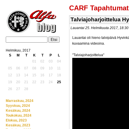
CARF Tapahtumat
Talviajoharjoittelua H
Lauantai 25. Helmikuuta 2017, 18:3
Lauantai oli hieno talvipäivä Hyvink
kuvaamina videoina.
Helmikuu, 2017
"Talviajoharjoittelua"
S
M
T
K
T
P
L
01
02
03
04
05
06
07
08
09
10
11
12
13
14
15
16
17
18
19
20
21
22
23
24
25
26
27
28
Marraskuu, 2024
Syyskuu, 2024
Kesäkuu, 2024
Toukokuu, 2024
Elokuu, 2023
Kesäkuu, 2023