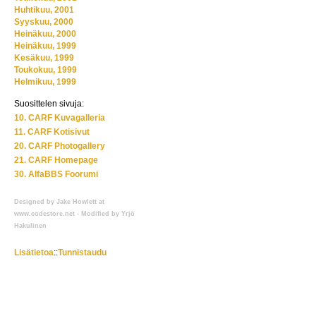
Huhtikuu, 2001
Syyskuu, 2000
Heinäkuu, 2000
Heinäkuu, 1999
Kesäkuu, 1999
Toukokuu, 1999
Helmikuu, 1999
Suosittelen sivuja:
10. CARF Kuvagalleria
11. CARF Kotisivut
20. CARF Photogallery
21. CARF Homepage
30. AlfaBBS Foorumi
Designed by Jake Howlett at
www.codestore.net - Modified by Yrjö
Hakulinen
Lisätietoa
::
Tunnistaudu